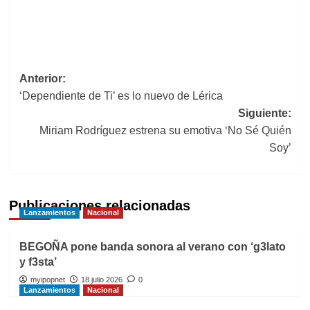
Navegación
Anterior:
‘Dependiente de Ti’ es lo nuevo de Lérica
de
Siguiente:
entradas
Miriam Rodríguez estrena su emotiva ‘No Sé Quién
Soy’
Publicaciones relacionadas
Lanzamientos
Nacional
BEGOÑA pone banda sonora al verano con ‘g3lato
y f3sta’
myipopnet
18 julio 2026
0
Lanzamientos
Nacional