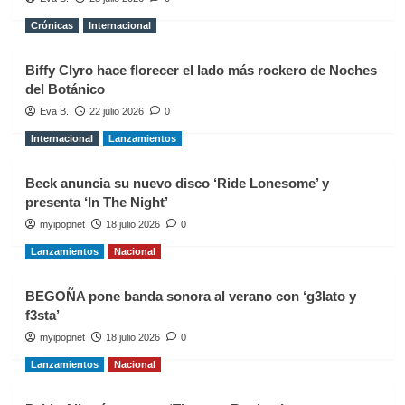
Crónicas
Internacional
Biffy Clyro hace florecer el lado más rockero de Noches
del Botánico
Eva B.
22 julio 2026
0
Internacional
Lanzamientos
Beck anuncia su nuevo disco ‘Ride Lonesome’ y
presenta ‘In The Night’
myipopnet
18 julio 2026
0
Lanzamientos
Nacional
BEGOÑA pone banda sonora al verano con ‘g3lato y
f3sta’
myipopnet
18 julio 2026
0
Lanzamientos
Nacional