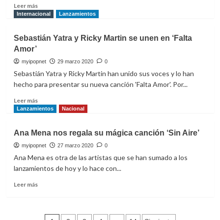
en
Leer
Leer más
agosto
más
Internacional
Lanzamientos
sobre
‘Favorito’
Sebastián Yatra y Ricky Martin se unen en ‘Falta
es
Amor’
lo
nuevo
myipopnet
29 marzo 2020
0
de
Sebastián Yatra y Ricky Martin han unido sus voces y lo han
Camilo
hecho para presentar su nueva canción 'Falta Amor'. Por...
dentro
de
Leer
Leer más
su
más
Lanzamientos
Nacional
debut
sobre
Sebastián
Ana Mena nos regala su mágica canción ‘Sin Aire’
Yatra
y
myipopnet
27 marzo 2020
0
Ricky
Ana Mena es otra de las artistas que se han sumado a los
Martin
lanzamientos de hoy y lo hace con...
se
unen
Leer
Leer más
en
más
‘Falta
sobre
Amor’
Ana