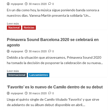
presenta
myipopnet
30 marzo 2020
0
su
En un día como hoy, la música sigue poniendo banda sonora a
nuevo
nuestros días. Vanesa Martín presenta la solidaria 'Un...
single
‘¿Abejas?’
Leer
Leer más
más
Nacional
Noticias
sobre
Vanesa
Primavera Sound Barcelona 2020 se celebrará en
Martín
agosto
le
canta
myipopnet
30 marzo 2020
0
a
Debido a la situación que atravesamos, Primavera Sound 2020
la
ha tomado la decisión de posponer la celebración de su nueva...
vida
junto
Leer
Leer más
a
más
Internacional
Lanzamientos
Cruz
sobre
Roja
Primavera
‘Favorito’ es lo nuevo de Camilo dentro de su debut
Sound
Barcelona
myipopnet
30 marzo 2020
0
2020
Llega el quinto single de Camilo titulado 'Favorito' y que sirve
se
de adelanto de su álbum debut disponible en abril....
celebrará