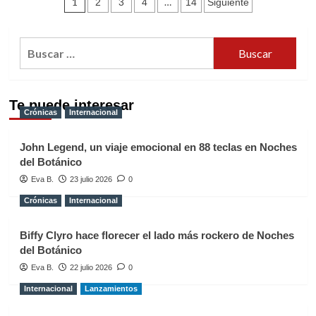
Paginación
Mena
1
…
2
3
4
14
Siguiente
nos
de
regala
su
entradas
Buscar:
mágica
canción
‘Sin
Aire’
Te puede interesar
Crónicas
Internacional
John Legend, un viaje emocional en 88 teclas en Noches
del Botánico
Eva B.
23 julio 2026
0
Crónicas
Internacional
Biffy Clyro hace florecer el lado más rockero de Noches
del Botánico
Eva B.
22 julio 2026
0
Internacional
Lanzamientos