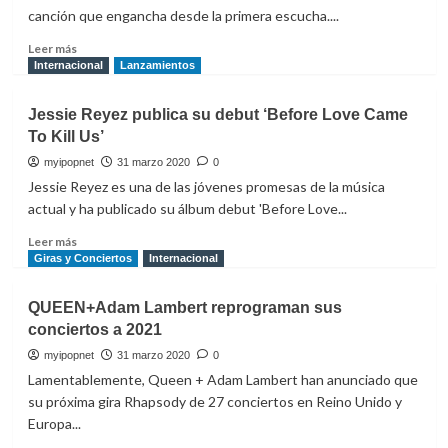
canción que engancha desde la primera escucha....
Leer
Leer más
más
Internacional
Lanzamientos
sobre
Marlon
Jessie Reyez publica su debut ‘Before Love Came
publican
To Kill Us’
su
nuevo
myipopnet
31 marzo 2020
0
single
Jessie Reyez es una de las jóvenes promesas de la música
‘Amorfina’
actual y ha publicado su álbum debut 'Before Love...
Leer
Leer más
más
Giras y Conciertos
Internacional
sobre
Jessie
QUEEN+Adam Lambert reprograman sus
Reyez
conciertos a 2021
publica
su
myipopnet
31 marzo 2020
0
debut
Lamentablemente, Queen + Adam Lambert han anunciado que
‘Before
su próxima gira Rhapsody de 27 conciertos en Reino Unido y
Love
Europa...
Came
To