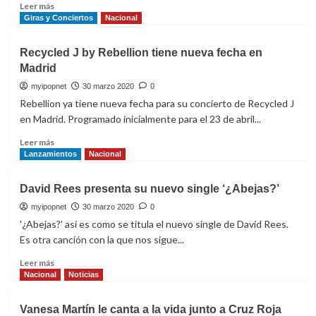
Leer
Leer más
Kill
más
Giras y Conciertos
Nacional
Us’
sobre
QUEEN+Adam
Recycled J by Rebellion tiene nueva fecha en
Lambert
Madrid
reprograman
sus
myipopnet
30 marzo 2020
0
conciertos
Rebellion ya tiene nueva fecha para su concierto de Recycled J
a
en Madrid. Programado inicialmente para el 23 de abril...
2021
Leer
Leer más
más
Lanzamientos
Nacional
sobre
Recycled
David Rees presenta su nuevo single ‘¿Abejas?’
J
by
myipopnet
30 marzo 2020
0
Rebellion
'¿Abejas?' así es como se titula el nuevo single de David Rees.
tiene
Es otra canción con la que nos sigue...
nueva
fecha
Leer
Leer más
en
más
Nacional
Noticias
Madrid
sobre
David
Vanesa Martín le canta a la vida junto a Cruz Roja
Rees