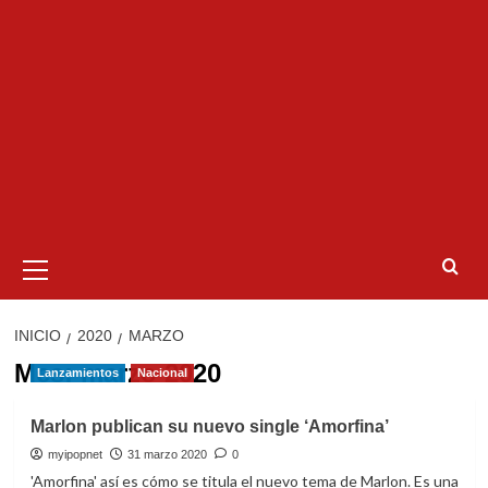
Menú
primario
INICIO
2020
MARZO
Mes:
marzo 2020
Lanzamientos
Nacional
Marlon publican su nuevo single ‘Amorfina’
myipopnet
31 marzo 2020
0
'Amorfina' así es cómo se titula el nuevo tema de Marlon. Es una