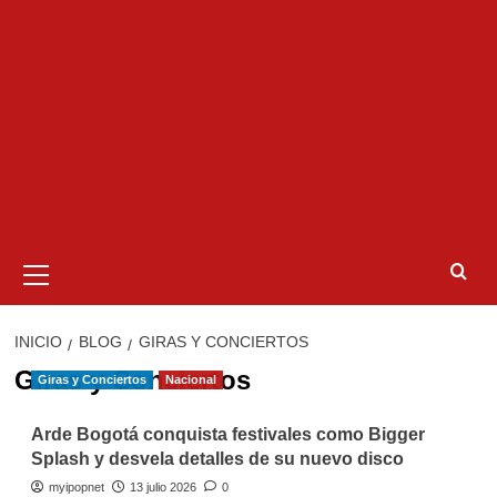
Menú
primario
INICIO
BLOG
GIRAS Y CONCIERTOS
Giras y Conciertos
Giras y Conciertos
Nacional
Arde Bogotá conquista festivales como Bigger
Splash y desvela detalles de su nuevo disco
myipopnet
13 julio 2026
0