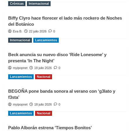
Crónicas
Internacional
Biffy Clyro hace florecer el lado más rockero de Noches
del Botánico
Eva B.
22 julio 2026
0
Internacional
Lanzamientos
Beck anuncia su nuevo disco ‘Ride Lonesome’ y
presenta ‘In The Night’
myipopnet
18 julio 2026
0
Lanzamientos
Nacional
BEGOÑA pone banda sonora al verano con ‘g3lato y
f3sta’
myipopnet
18 julio 2026
0
Lanzamientos
Nacional
Pablo Alborán estrena ‘Tiempos Bonitos’