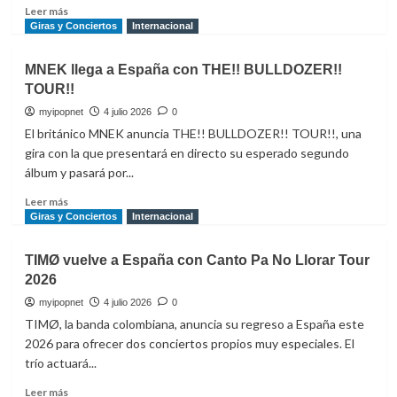
Leer
Leer más
más
Giras y Conciertos
Internacional
sobre
ALEXSUCKS
MNEK llega a España con THE!! BULLDOZER!!
presentarán
TOUR!!
en
España
myipopnet
4 julio 2026
0
su
El británico MNEK anuncia THE!! BULLDOZER!! TOUR!!, una
álbum
gira con la que presentará en directo su esperado segundo
‘Autopilot’
álbum y pasará por...
Leer
Leer más
más
Giras y Conciertos
Internacional
sobre
MNEK
TIMØ vuelve a España con Canto Pa No Llorar Tour
llega
2026
a
España
myipopnet
4 julio 2026
0
con
TIMØ, la banda colombiana, anuncia su regreso a España este
THE!!
2026 para ofrecer dos conciertos propios muy especiales. El
BULLDOZER!!
trío actuará...
TOUR!!
Leer
Leer más