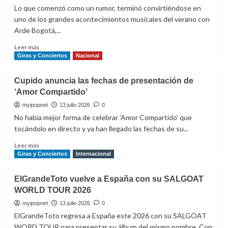
Lo que comenzó como un rumor, terminó convirtiéndose en
uno de los grandes acontecimientos musicales del verano con
Arde Bogotá,...
Leer
Leer más
más
Giras y Conciertos
Nacional
sobre
Arde
Cupido anuncia las fechas de presentación de
Bogotá
‘Amor Compartido’
conquista
festivales
myipopnet
13 julio 2026
0
como
No había mejor forma de celebrar 'Amor Compartido' que
Bigger
tocándolo en directo y ya han llegado las fechas de su...
Splash
y
Leer
Leer más
desvela
más
Giras y Conciertos
Internacional
detalles
sobre
de
Cupido
ElGrandeToto vuelve a España con su SALGOAT
su
anuncia
WORLD TOUR 2026
nuevo
las
disco
fechas
myipopnet
13 julio 2026
0
de
ElGrandeToto regresa a España este 2026 con su SALGOAT
presentación
WORD TOUR para presentar su álbum del mismo nombre. Con