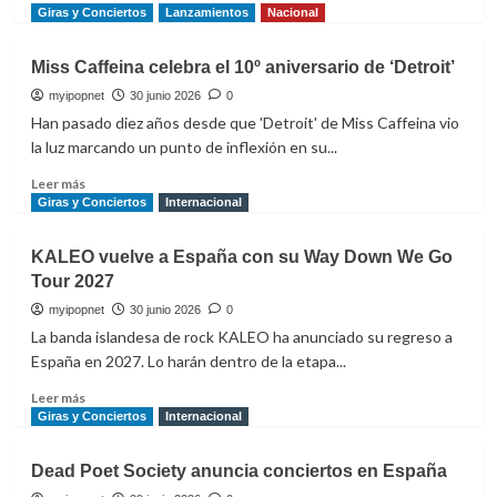
más
Giras y Conciertos
Lanzamientos
Nacional
sobre
TIMØ
Miss Caffeina celebra el 10º aniversario de ‘Detroit’
vuelve
a
myipopnet
30 junio 2026
0
España
Han pasado diez años desde que 'Detroit' de Miss Caffeina vio
con
la luz marcando un punto de inflexión en su...
Canto
Pa
Leer
Leer más
No
más
Giras y Conciertos
Internacional
Llorar
sobre
Tour
Miss
KALEO vuelve a España con su Way Down We Go
2026
Caffeina
Tour 2027
celebra
el
myipopnet
30 junio 2026
0
10º
La banda islandesa de rock KALEO ha anunciado su regreso a
aniversario
España en 2027. Lo harán dentro de la etapa...
de
‘Detroit’
Leer
Leer más
más
Giras y Conciertos
Internacional
sobre
KALEO
Dead Poet Society anuncia conciertos en España
vuelve