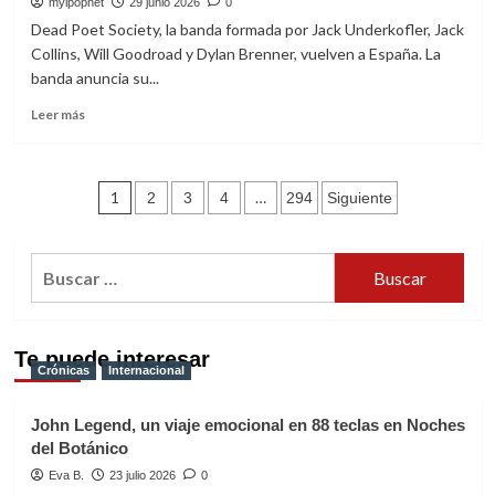
a
myipopnet
29 junio 2026
0
España
Dead Poet Society, la banda formada por Jack Underkofler, Jack
con
Collins, Will Goodroad y Dylan Brenner, vuelven a España. La
su
banda anuncia su...
Way
Down
Leer
Leer más
We
más
Go
sobre
Tour
Dead
Paginación
2027
Poet
1
…
2
3
4
294
Siguiente
Society
de
anuncia
conciertos
entradas
Buscar:
en
España
Te puede interesar
Crónicas
Internacional
John Legend, un viaje emocional en 88 teclas en Noches
del Botánico
Eva B.
23 julio 2026
0