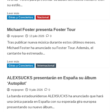
de
su estilo...
‘Amor
Compartido’
Leer
Leer más
más
Giras y Conciertos
Nacional
sobre
ElGrandeToto
Michael Foster presenta Foster Tour
vuelve
a
myipopnet
13 julio 2026
0
España
Tras publicar nueva música durante estos últimos meses.
con
Michael Foster ha anunciado su Foster Tour. Además, el
su
cantante ha estrenado...
SALGOAT
WORLD
Leer
Leer más
TOUR
más
Giras y Conciertos
Internacional
2026
sobre
Michael
ALEXSUCKS presentarán en España su álbum
Foster
‘Autopilot’
presenta
Foster
myipopnet
9 julio 2026
0
Tour
La banda estadounidense ALEXSUCKS ha anunciado que hará
una única parada en España con su esperada gira europea
presentando su nuevo álbum...