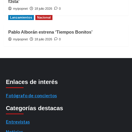
f3sta’
myipopnet
18 julio 2026
0
Lanzamientos
Nacional
Pablo Alborán estrena ‘Tiempos Bonitos’
myipopnet
18 julio 2026
0
Enlaces de interés
Fotógrafo de conciertos
Categorías destacas
Entrevistas
Noticias