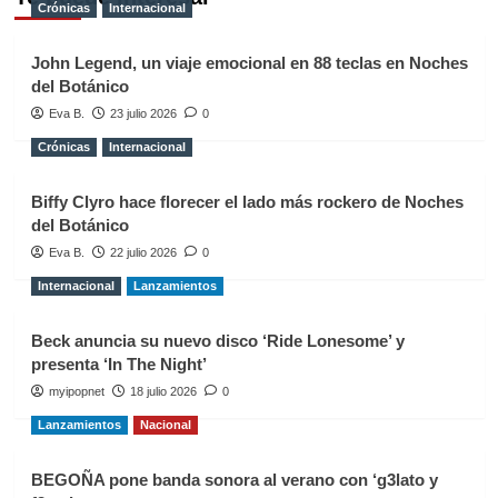
Crónicas
Internacional
John Legend, un viaje emocional en 88 teclas en Noches
del Botánico
Eva B.
23 julio 2026
0
Crónicas
Internacional
Biffy Clyro hace florecer el lado más rockero de Noches
del Botánico
Eva B.
22 julio 2026
0
Internacional
Lanzamientos
Beck anuncia su nuevo disco ‘Ride Lonesome’ y
presenta ‘In The Night’
myipopnet
18 julio 2026
0
Lanzamientos
Nacional
BEGOÑA pone banda sonora al verano con ‘g3lato y