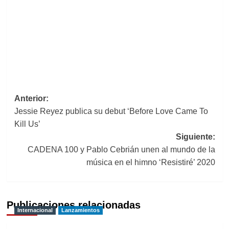
Navegación
Anterior:
Jessie Reyez publica su debut ‘Before Love Came To
de
Kill Us’
entradas
Siguiente:
CADENA 100 y Pablo Cebrián unen al mundo de la
música en el himno ‘Resistiré’ 2020
Publicaciones relacionadas
Internacional
Lanzamientos