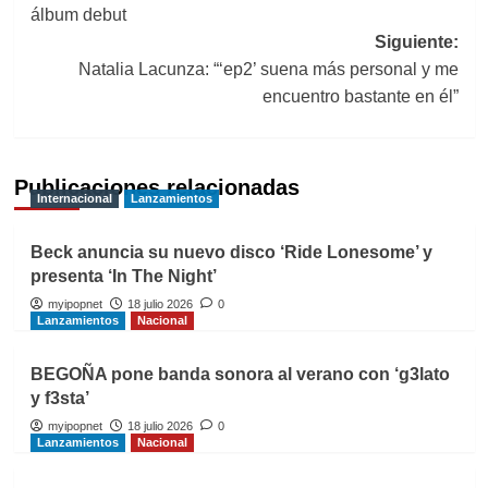
álbum debut
entradas
Siguiente:
Natalia Lacunza: “‘ep2’ suena más personal y me
encuentro bastante en él”
Publicaciones relacionadas
Internacional
Lanzamientos
Beck anuncia su nuevo disco ‘Ride Lonesome’ y
presenta ‘In The Night’
myipopnet
18 julio 2026
0
Lanzamientos
Nacional
BEGOÑA pone banda sonora al verano con ‘g3lato
y f3sta’
myipopnet
18 julio 2026
0
Lanzamientos
Nacional