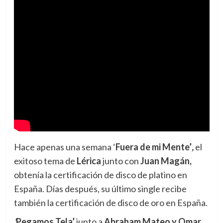
Hace apenas una semana ‘
Fuera de mi Mente’
,
el
exitoso tema de
Lérica
junto con
Juan Magán,
obtenía la certificación de disco de platino en
España. Días después, su último single recibe
también la certificación de disco de oro en España.
‘
Pegamos Tela’
junto a
Abraham Mateo y Omar