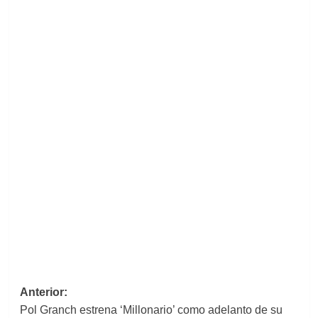
Navegación
Anterior:
Pol Granch estrena ‘Millonario’ como adelanto de su
de