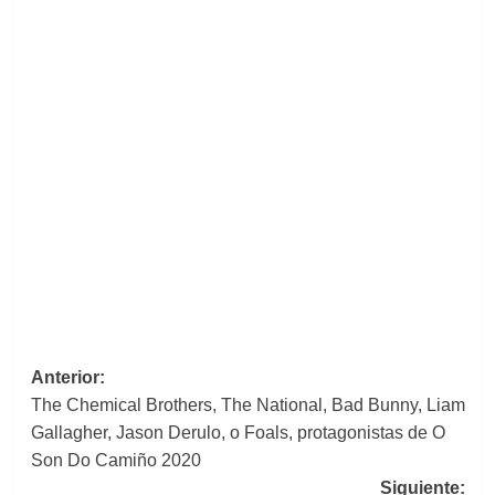
Navegación
Anterior:
The Chemical Brothers, The National, Bad Bunny, Liam
de
Gallagher, Jason Derulo, o Foals, protagonistas de O
entradas
Son Do Camiño 2020
Siguiente: