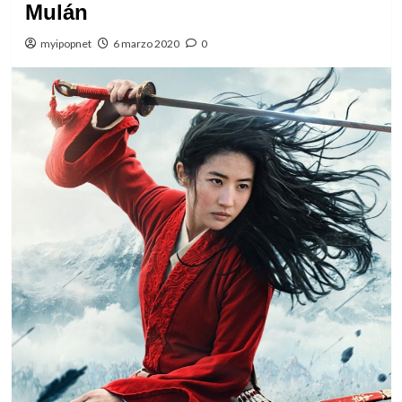
Mulán
myipopnet
6 marzo 2020
0