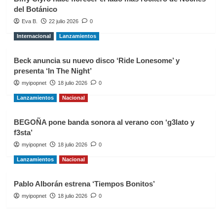
del Botánico
Eva B.
22 julio 2026
0
Internacional
Lanzamientos
Beck anuncia su nuevo disco ‘Ride Lonesome’ y
presenta ‘In The Night’
myipopnet
18 julio 2026
0
Lanzamientos
Nacional
BEGOÑA pone banda sonora al verano con ‘g3lato y
f3sta’
myipopnet
18 julio 2026
0
Lanzamientos
Nacional
Pablo Alborán estrena ‘Tiempos Bonitos’
myipopnet
18 julio 2026
0