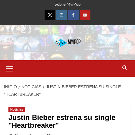
Saltar
Sobre MyiPop
al
contenido
Twitter
Instagram
Facebook
YouTube
Menú
primario
INICIO
NOTICIAS
JUSTIN BIEBER ESTRENA SU SINGLE
"HEARTBREAKER"
Noticias
Justin Bieber estrena su single
"Heartbreaker"