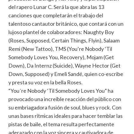
del rapero Lunar C. Será la que abra las 13
canciones que completarán el trabajo del
talentoso cantautor británico, que contará con un
lujoso plantel de colaboradores: Naughty Boy
(Roses, Supposed, Certain Things, Flyin), Salaam
Remi (New Tattoo), TMS (You’re Nobody ‘Til
Somebody Loves You, Recovery), Mojam (Get
Down), Da Internz (Suicide), Wayne Hector (Get
Down, Supposed) y Emeli Sandé, quien co-escribe
y presta su voz en la bella Roses.
“You´re Nobody ‘Til Somebody Loves You” ha
provocado una increíble reacción del público con
su embriagadora fusión de soul, blues y rock. Con
unas bases rítmicas ideales para hacer temblar las
pistas de baile, el tema resulta perfectamente
aderazado con la voz sincera y cautivadora de