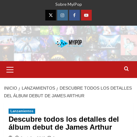
Saltar
Sobre MyiPop
al
contenido
Twitter
Instagram
Facebook
YouTube
Menú
primario
INICIO
LANZAMIENTOS
DESCUBRE TODOS LOS DETALLES
DEL ÁLBUM DEBUT DE JAMES ARTHUR
Lanzamientos
Descubre todos los detalles del
álbum debut de James Arthur