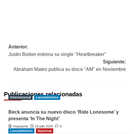
Navegación
Anterior:
Justin Bieber estrena su single "Heartbreaker"
de
Siguiente:
entradas
Abraham Mateo publica su disco "AM" en Noviembre
Publicaciones relacionadas
Internacional
Lanzamientos
Beck anuncia su nuevo disco ‘Ride Lonesome’ y
presenta ‘In The Night’
myipopnet
18 julio 2026
0
Lanzamientos
Nacional