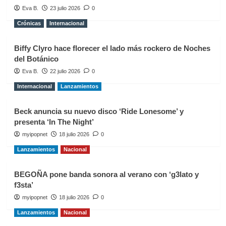
Eva B.
23 julio 2026
0
Crónicas
Internacional
Biffy Clyro hace florecer el lado más rockero de Noches
del Botánico
Eva B.
22 julio 2026
0
Internacional
Lanzamientos
Beck anuncia su nuevo disco ‘Ride Lonesome’ y
presenta ‘In The Night’
myipopnet
18 julio 2026
0
Lanzamientos
Nacional
BEGOÑA pone banda sonora al verano con ‘g3lato y
f3sta’
myipopnet
18 julio 2026
0
Lanzamientos
Nacional