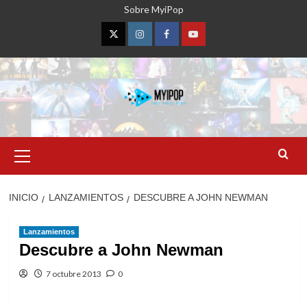
Saltar
Sobre MyiPop
al
contenido
Twitter
Instagram
Facebook
YouTube
Menú
primario
INICIO
LANZAMIENTOS
DESCUBRE A JOHN NEWMAN
Lanzamientos
Descubre a John Newman
7 octubre 2013
0