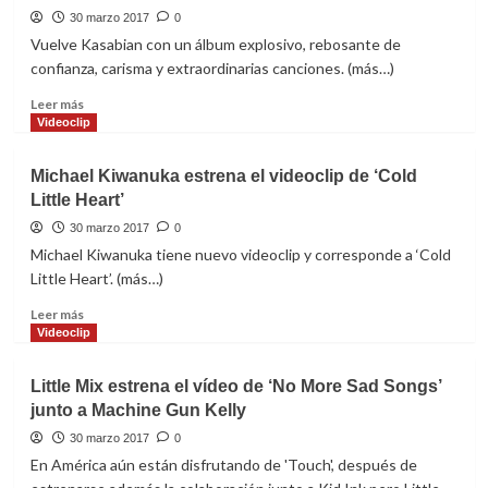
nuevo
30 marzo 2017
0
disco
Vuelve Kasabian con un álbum explosivo, rebosante de
‘Automaton’
confianza, carisma y extraordinarias canciones. (más…)
Leer
Leer más
más
Videoclip
sobre
Kasabian
Michael Kiwanuka estrena el videoclip de ‘Cold
estrena
Little Heart’
el
videoclip
30 marzo 2017
0
de
Michael Kiwanuka tiene nuevo videoclip y corresponde a ‘Cold
‘You’re
Little Heart’. (más…)
In
Love
Leer
Leer más
With
más
Videoclip
A
sobre
Psycho’
Michael
Little Mix estrena el vídeo de ‘No More Sad Songs’
Kiwanuka
junto a Machine Gun Kelly
estrena
el
30 marzo 2017
0
videoclip
En América aún están disfrutando de 'Touch', después de
de