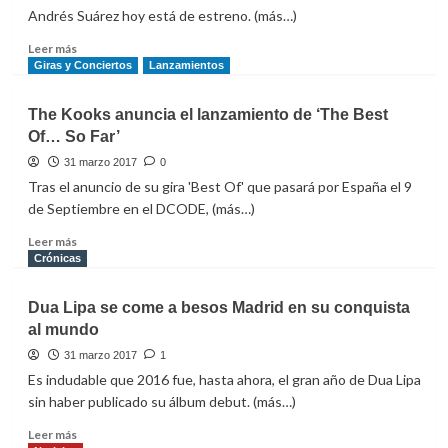
Andrés Suárez hoy está de estreno. (más…)
Leer
Leer más
más
Giras y Conciertos
Lanzamientos
sobre
‘El
The Kooks anuncia el lanzamiento de ‘The Best
Corazón
Of… So Far’
Me
Arde’
31 marzo 2017
0
es
Tras el anuncio de su gira 'Best Of' que pasará por España el 9
el
de Septiembre en el DCODE, (más…)
primer
adelanto
Leer
Leer más
de
más
Crónicas
lo
sobre
nuevo
The
Dua Lipa se come a besos Madrid en su conquista
de
Kooks
al mundo
Andrés
anuncia
Suárez
el
31 marzo 2017
1
lanzamiento
Es indudable que 2016 fue, hasta ahora, el gran año de Dua Lipa
de
sin haber publicado su álbum debut. (más…)
‘The
Best
Leer
Leer más
Of…