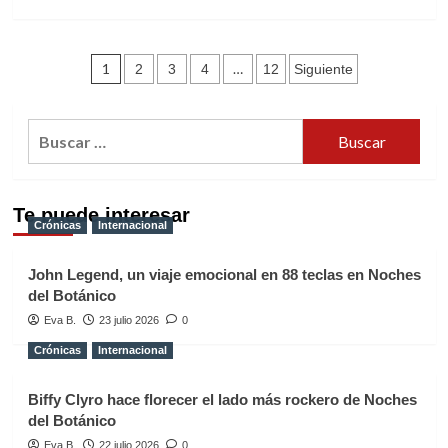
más
sobre
Mad
Paginación
Cool
1
…
2
3
4
12
Siguiente
Festival
de
habilita
nuevo
entradas
Buscar:
e-
mail
para
el
Te puede interesar
envío
Crónicas
Internacional
de
pulseras
John Legend, un viaje emocional en 88 teclas en Noches
del Botánico
Eva B.
23 julio 2026
0
Crónicas
Internacional
Biffy Clyro hace florecer el lado más rockero de Noches
del Botánico
Eva B.
22 julio 2026
0