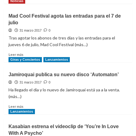
más
Noticias
So
sobre
Far’
Dua
Mad Cool Festival agota las entradas para el 7 de
Lipa
julio
se
come
31 marzo 2017
0
a
Tras agotar los abonos de tres días y las entradas para el
besos
jueves 6 de julio, Mad Cool Festival (más…)
Madrid
en
Leer
Leer más
su
más
Giras y Conciertos
Lanzamientos
conquista
sobre
al
Mad
Jamiroquai publica su nuevo disco ‘Automaton’
mundo
Cool
Festival
31 marzo 2017
0
agota
Ha llegado el día y lo nuevo de Jamiroquai está ya a la venta.
las
(más…)
entradas
para
Leer
Leer más
el
más
Lanzamientos
7
sobre
de
Jamiroquai
Kasabian estrena el videoclip de ‘You’re In Love
julio
publica
With A Psycho’
su