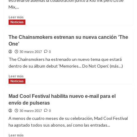
estrenarse además la colaboración junto a Kid Ink pero Little
‘Cold
Mix,...
Little
Heart’
Leer
Leer más
más
Noticias
sobre
Little
The Chainsmokers estrenan su nueva canción ‘The
Mix
One’
estrena
el
30 marzo 2017
0
vídeo
The Chainsmokers ha estrenado un nuevo tema que estará
de
dentro de su álbum debut 'Memories... Do Not Open'. (más…)
‘No
More
Leer
Leer más
Sad
más
Noticias
Songs’
sobre
junto
The
Mad Cool Festival habilita nuevo e-mail para el
a
Chainsmokers
envío de pulseras
Machine
estrenan
Gun
su
30 marzo 2017
0
Kelly
nueva
A menos de cuatro meses de su celebración, Mad Cool Festival
canción
ha agotado todos sus abonos, así como las entradas...
‘The
One’
Leer
Leer más