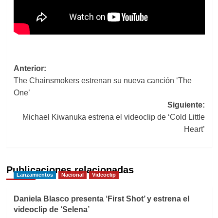
Navegación
Anterior:
The Chainsmokers estrenan su nueva canción ‘The
de
One’
entradas
Siguiente:
Michael Kiwanuka estrena el videoclip de ‘Cold Little
Heart’
Publicaciones relacionadas
Lanzamientos
Nacional
Videoclip
Daniela Blasco presenta ‘First Shot’ y estrena el
videoclip de ‘Selena’