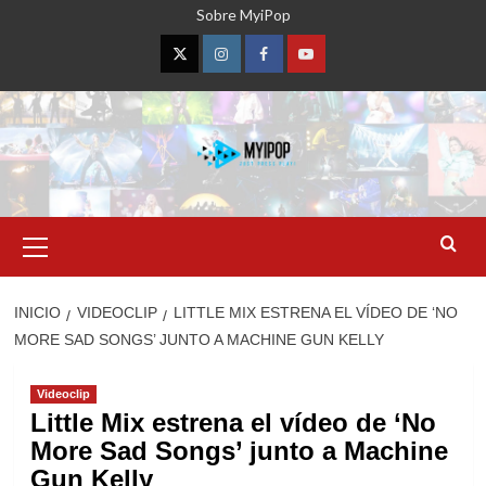
Saltar
Sobre MyiPop
al
contenido
Twitter
Instagram
Facebook
YouTube
Menú
primario
INICIO
VIDEOCLIP
LITTLE MIX ESTRENA EL VÍDEO DE ‘NO
MORE SAD SONGS’ JUNTO A MACHINE GUN KELLY
Videoclip
Little Mix estrena el vídeo de ‘No
More Sad Songs’ junto a Machine
Gun Kelly