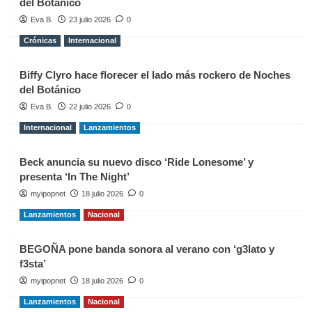
del Botánico
Eva B.
23 julio 2026
0
Crónicas
Internacional
Biffy Clyro hace florecer el lado más rockero de Noches
del Botánico
Eva B.
22 julio 2026
0
Internacional
Lanzamientos
Beck anuncia su nuevo disco ‘Ride Lonesome’ y
presenta ‘In The Night’
myipopnet
18 julio 2026
0
Lanzamientos
Nacional
BEGOÑA pone banda sonora al verano con ‘g3lato y
f3sta’
myipopnet
18 julio 2026
0
Lanzamientos
Nacional