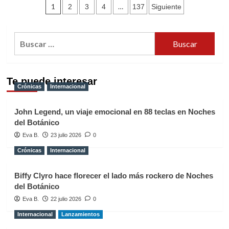
Paginación
conciertos
1
…
2
3
4
137
Siguiente
de
de
OT
arrasan
entradas
Buscar:
en
venta
en
su
Te puede interesar
salida:
Crónicas
Internacional
¡12.000
entradas
John Legend, un viaje emocional en 88 teclas en Noches
en
del Botánico
una
hora!
Eva B.
23 julio 2026
0
Crónicas
Internacional
Biffy Clyro hace florecer el lado más rockero de Noches
del Botánico
Eva B.
22 julio 2026
0
Internacional
Lanzamientos