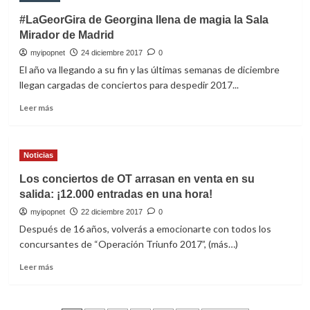
con
#LaGeorGira de Georgina llena de magia la Sala
creces
Mirador de Madrid
su
joda
myipopnet
24 diciembre 2017
0
a
El año va llegando a su fin y las últimas semanas de diciembre
Taburete
llegan cargadas de conciertos para despedir 2017...
y
Hombres
Leer
Leer más
G
más
en
sobre
un
#LaGeorGira
Noticias
WiZink
de
Center
Georgina
Los conciertos de OT arrasan en venta en su
abarrotado
llena
salida: ¡12.000 entradas en una hora!
de
magia
myipopnet
22 diciembre 2017
0
la
Después de 16 años, volverás a emocionarte con todos los
Sala
concursantes de “Operación Triunfo 2017”, (más…)
Mirador
de
Leer
Leer más
Madrid
más
sobre
Los