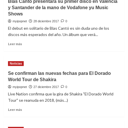
Blas Cantó presentará su primer disco en Valencia
Patio
la
y Santander de la mano de Vodafone yu Music
venta
Shows
las
entradas
myipopnet
28 diciembre 2017
0
para
El debut en solitario de Blas Cantó es sin duda uno de los
las
discos más esperados del año. Un álbum que verá...
nuevas
fechas
Leer
Leer más
de
más
El
sobre
Dorado
Blas
World
Noticias
Cantó
Tour
presentará
Se confirman las nuevas fechas para El Dorado
de
su
World Tour de Shakira
Shakira
primer
disco
myipopnet
27 diciembre 2017
0
en
Live Nation confirma que la gira de Shakira "El Dorado World
Valencia
Tour" se reanuda en 2018, (más…)
y
Santander
Leer
Leer más
de
más
la
sobre
mano
Se