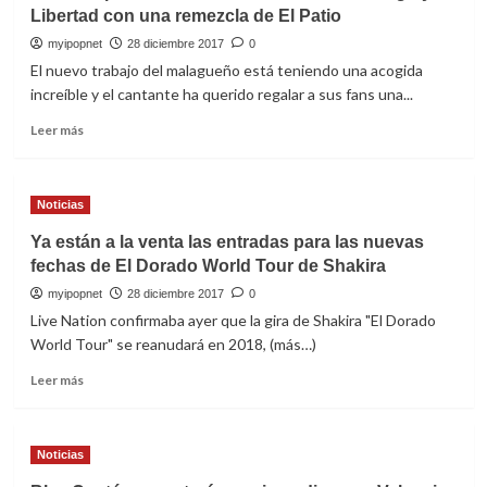
Van
Libertad con una remezcla de El Patio
Gogh
dice
myipopnet
28 diciembre 2017
0
hasta
El nuevo trabajo del malagueño está teniendo una acogida
pronto
increíble y el cantante ha querido regalar a sus fans una...
al
‘Planeta
Leer
Leer más
Imaginario’
más
en
sobre
el
Pablo
Noticias
WiZink
López
Center
celebra
Ya están a la venta las entradas para las nuevas
el
fechas de El Dorado World Tour de Shakira
éxito
de
myipopnet
28 diciembre 2017
0
Camino,
Live Nation confirmaba ayer que la gira de Shakira "El Dorado
Fuego
World Tour" se reanudará en 2018, (más…)
y
Libertad
Leer
Leer más
con
más
una
sobre
remezcla
Ya
Noticias
de
están
El
a