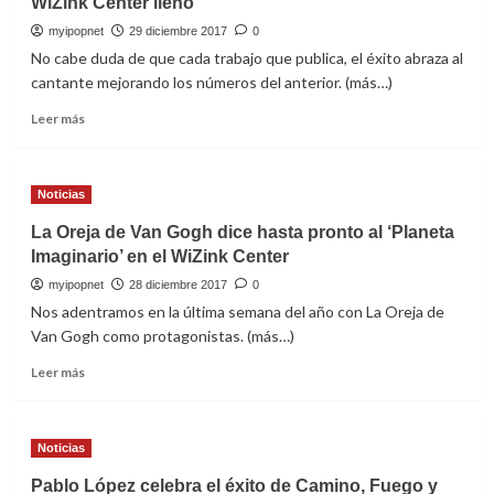
WiZink Center lleno
myipopnet
29 diciembre 2017
0
No cabe duda de que cada trabajo que publica, el éxito abraza al
cantante mejorando los números del anterior. (más…)
Leer
Leer más
más
sobre
Melendi
Noticias
se
quita
La Oreja de Van Gogh dice hasta pronto al ‘Planeta
las
Imaginario’ en el WiZink Center
gafas
por
myipopnet
28 diciembre 2017
0
última
Nos adentramos en la última semana del año con La Oreja de
vez
Van Gogh como protagonistas. (más…)
ante
un
Leer
Leer más
WiZink
más
Center
sobre
lleno
La
Noticias
Oreja
de
Pablo López celebra el éxito de Camino, Fuego y