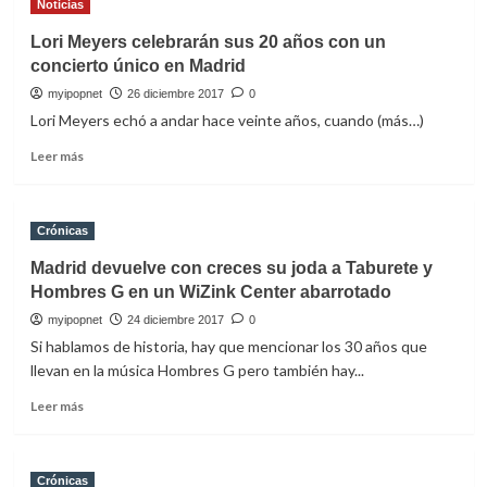
Noticias
de
confirman
Vodafone
las
Lori Meyers celebrarán sus 20 años con un
yu
nuevas
concierto único en Madrid
Music
fechas
Shows
para
myipopnet
26 diciembre 2017
0
El
Lori Meyers echó a andar hace veinte años, cuando (más…)
Dorado
Leer
World
Leer más
más
Tour
sobre
de
Lori
Shakira
Crónicas
Meyers
celebrarán
Madrid devuelve con creces su joda a Taburete y
sus
Hombres G en un WiZink Center abarrotado
20
años
myipopnet
24 diciembre 2017
0
con
Si hablamos de historia, hay que mencionar los 30 años que
un
llevan en la música Hombres G pero también hay...
concierto
único
Leer
Leer más
en
más
Madrid
sobre
Madrid
Crónicas
devuelve