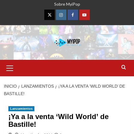
Saltar
Sobre MyiPop
al
contenido
Twitter
Instagram
Facebook
YouTube
Menú
primario
INICIO
LANZAMIENTOS
¡YA A LA VENTA ‘WILD WORLD’ DE
BASTILLE!
Lanzamientos
¡Ya a la venta ‘Wild World’ de
Bastille!