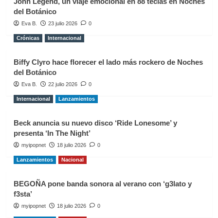
John Legend, un viaje emocional en 88 teclas en Noches
del Botánico
Eva B.
23 julio 2026
0
Crónicas
Internacional
Biffy Clyro hace florecer el lado más rockero de Noches
del Botánico
Eva B.
22 julio 2026
0
Internacional
Lanzamientos
Beck anuncia su nuevo disco ‘Ride Lonesome’ y
presenta ‘In The Night’
myipopnet
18 julio 2026
0
Lanzamientos
Nacional
BEGOÑA pone banda sonora al verano con ‘g3lato y
f3sta’
myipopnet
18 julio 2026
0