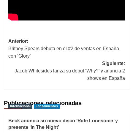
Navegación
Anterior:
Britney Spears debuta en el #2 de ventas en España
de
con ‘Glory’
entradas
Siguiente:
Jacob Whitesides lanza su debut ‘Why?’ y anuncia 2
shows en España
Publicaciones relacionadas
Internacional
Lanzamientos
Beck anuncia su nuevo disco ‘Ride Lonesome’ y
presenta ‘In The Night’