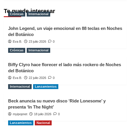
Te puede interesar
Crónicas
Internacional
John Legend, un viaje emocional en 88 teclas en Noches
del Botánico
Eva B.
23 julio 2026
0
Crónicas
Internacional
Biffy Clyro hace florecer el lado más rockero de Noches
del Botánico
Eva B.
22 julio 2026
0
Internacional
Lanzamientos
Beck anuncia su nuevo disco ‘Ride Lonesome’ y
presenta ‘In The Night’
myipopnet
18 julio 2026
0
Lanzamientos
Nacional