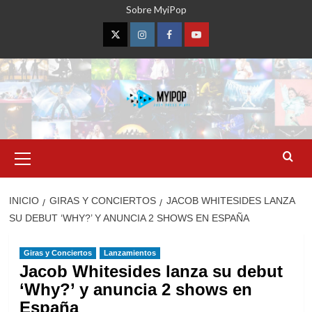
Saltar
Sobre MyiPop
al
contenido
Twitter
Instagram
Facebook
YouTube
Menú
primario
INICIO
GIRAS Y CONCIERTOS
JACOB WHITESIDES LANZA
SU DEBUT ‘WHY?’ Y ANUNCIA 2 SHOWS EN ESPAÑA
Giras y Conciertos
Lanzamientos
Jacob Whitesides lanza su debut
‘Why?’ y anuncia 2 shows en
España