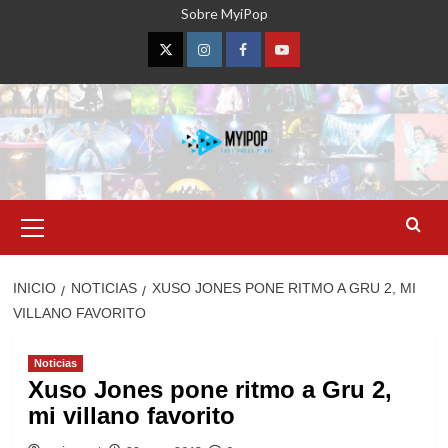
Saltar
Sobre MyiPop
al
contenido
Twitter
Instagram
Facebook
YouTube
Menú
primario
INICIO
NOTICIAS
XUSO JONES PONE RITMO A GRU 2, MI
VILLANO FAVORITO
Noticias
Xuso Jones pone ritmo a Gru 2,
mi villano favorito