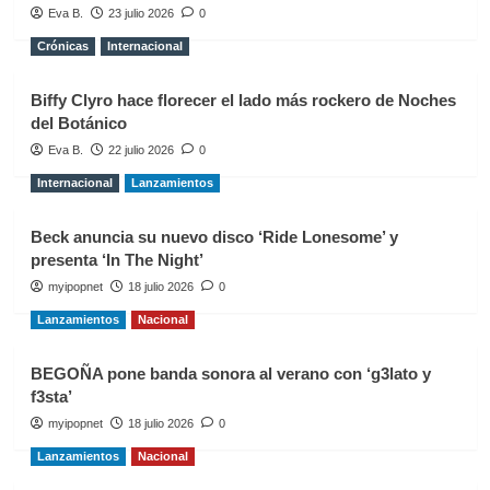
Eva B.
23 julio 2026
0
Crónicas
Internacional
Biffy Clyro hace florecer el lado más rockero de Noches
del Botánico
Eva B.
22 julio 2026
0
Internacional
Lanzamientos
Beck anuncia su nuevo disco ‘Ride Lonesome’ y
presenta ‘In The Night’
myipopnet
18 julio 2026
0
Lanzamientos
Nacional
BEGOÑA pone banda sonora al verano con ‘g3lato y
f3sta’
myipopnet
18 julio 2026
0
Lanzamientos
Nacional