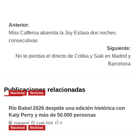
Navegación
Anterior:
Miss Caffeina abarrota la Joy Eslava dos noches
de
consecutivas
entradas
Siguiente:
No te pierdas el directo de Critika y Saik en Madrid y
Barcelona
Publicaciones relacionadas
Nacional
Noticias
Río Babel 2026 despide una edición histórica con
Katy Perry y más de 50.000 personas
myipopnet
6 julio 2026
0
Nacional
Noticias