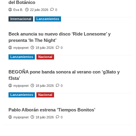
del Botánico
Eva B.
22 julio 2026
0
Internacional
Lanzamientos
Beck anuncia su nuevo disco ‘Ride Lonesome’ y
presenta ‘In The Night’
myipopnet
18 julio 2026
0
Lanzamientos
Nacional
BEGOÑA pone banda sonora al verano con ‘g3lato y
f3sta’
myipopnet
18 julio 2026
0
Lanzamientos
Nacional
Pablo Alborán estrena ‘Tiempos Bonitos’
myipopnet
18 julio 2026
0