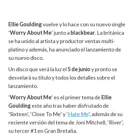
Ellie Goulding
vuelve y lo hace con su nuevo single
‘
Worry About Me
‘ junto a
blackbear
. La británica
se ha unido al artista y productor ventas multi-
platino y además, ha anunciado el lanzamiento de
su nuevo disco.
Un disco que verá la luz el
5 de junio
y pronto se
desvelará su título y todos los detalles sobre el
lanzamiento.
‘
Worry About Me
’ es el primer tema de
Ellie
Goulding
este año tras haber disfrutado de
‘Sixteen’, ‘Close To Me’ y ‘
Hate Me
’, además de su
reciente versión del tema de Joni Mitchell, ‘River’,
su tercer #1 en Gran Bretaña.