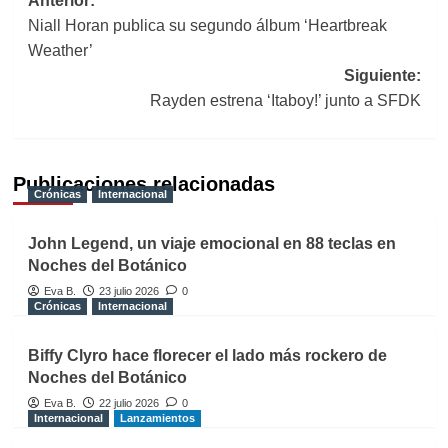
Navegación
Anterior:
Niall Horan publica su segundo álbum ‘Heartbreak
de
Weather’
entradas
Siguiente:
Rayden estrena ‘Itaboy!’ junto a SFDK
Publicaciones relacionadas
Crónicas
Internacional
John Legend, un viaje emocional en 88 teclas en
Noches del Botánico
Eva B.
23 julio 2026
0
Crónicas
Internacional
Biffy Clyro hace florecer el lado más rockero de
Noches del Botánico
Eva B.
22 julio 2026
0
Internacional
Lanzamientos