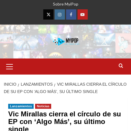
Saltar
Sobre MyiPop
al
contenido
Twitter
Instagram
Facebook
YouTube
Menú
primario
INICIO
LANZAMIENTOS
VIC MIRALLAS CIERRA EL CÍRCULO
DE SU EP CON ‘ALGO MÁS’, SU ÚLTIMO SINGLE
Lanzamientos
Noticias
Vic Mirallas cierra el círculo de su
EP con ‘Algo Más’, su último
single