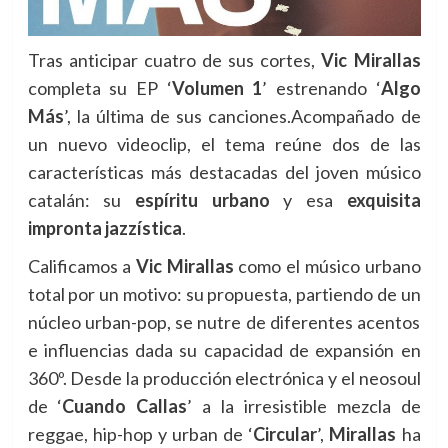
Tras anticipar cuatro de sus cortes,
Vic Mirallas
completa su EP ‘
Volumen 1
’ estrenando ‘
Algo
Más
’, la última de sus canciones.
Acompañado de
un nuevo videoclip, el tema reúne dos de las
características más destacadas del joven músico
catalán: su
espíritu urbano
y esa
exquisita
impronta jazzística
.
Calificamos a
Vic Mirallas
como el músico urbano
total por un motivo: su propuesta, partiendo de un
núcleo urban-pop, se nutre de diferentes acentos
e influencias dada su capacidad de expansión en
360º. Desde la producción electrónica y el neosoul
de ‘
Cuando Callas
’ a la irresistible mezcla de
reggae, hip-hop y urban de ‘
Circular
’,
Mirallas
ha