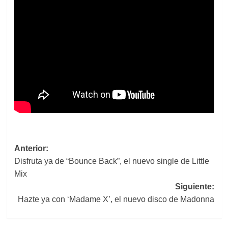
Navegación
Anterior:
Disfruta ya de “Bounce Back”, el nuevo single de Little
de
Mix
entradas
Siguiente:
Hazte ya con ‘Madame X’, el nuevo disco de Madonna