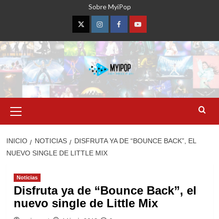
Saltar
Sobre MyiPop
al
contenido
Twitter
Instagram
Facebook
YouTube
Menú
primario
INICIO
NOTICIAS
DISFRUTA YA DE “BOUNCE BACK”, EL
NUEVO SINGLE DE LITTLE MIX
Noticias
Disfruta ya de “Bounce Back”, el
nuevo single de Little Mix