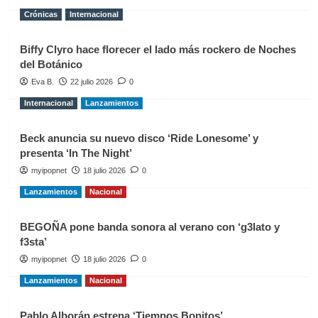
Crónicas
Internacional
Biffy Clyro hace florecer el lado más rockero de Noches
del Botánico
Eva B.
22 julio 2026
0
Internacional
Lanzamientos
Beck anuncia su nuevo disco ‘Ride Lonesome’ y
presenta ‘In The Night’
myipopnet
18 julio 2026
0
Lanzamientos
Nacional
BEGOÑA pone banda sonora al verano con ‘g3lato y
f3sta’
myipopnet
18 julio 2026
0
Lanzamientos
Nacional
Pablo Alborán estrena ‘Tiempos Bonitos’