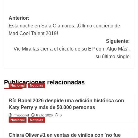
Navegación
Anterior:
Esta noche en Sala Clamores: ¡Último concierto de
de
Mad Cool Talent 2019!
entradas
Siguiente:
Vic Mirallas cierra el círculo de su EP con ‘Algo Más’,
su último single
Publicaciones relacionadas
Nacional
Noticias
Río Babel 2026 despide una edición histórica con
Katy Perry y más de 50.000 personas
myipopnet
6 julio 2026
0
Nacional
Noticias
Chiara Oliver #1 en ventas de vinilos con ‘no fue