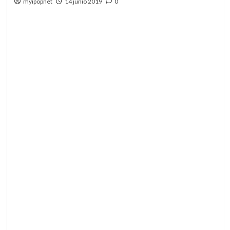
myipopnet
14 junio 2019
0