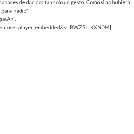
 capaces de dar, por tan solo un gesto. Como si no hubiera
 gana nadie”.
gueAhí.
h?feature=player_embedded&v=RWZ5tcKXN0M]