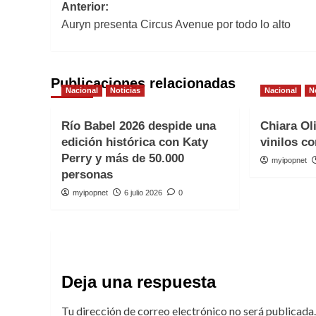
Navegación
Anterior:
Auryn presenta Circus Avenue por todo lo alto
de
entradas
Publicaciones relacionadas
Nacional
Noticias
Nacional
N
Río Babel 2026 despide una
Chiara Ol
edición histórica con Katy
vinilos co
Perry y más de 50.000
myipopnet
personas
myipopnet
6 julio 2026
0
Deja una respuesta
Tu dirección de correo electrónico no será publicada.