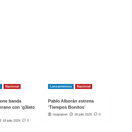
s
Nacional
Lanzamientos
Nacional
one banda
Pablo Alborán estrena
erano con ‘g3lato
‘Tiempos Bonitos’
myipopnet
18 julio 2026
0
18 julio 2026
0