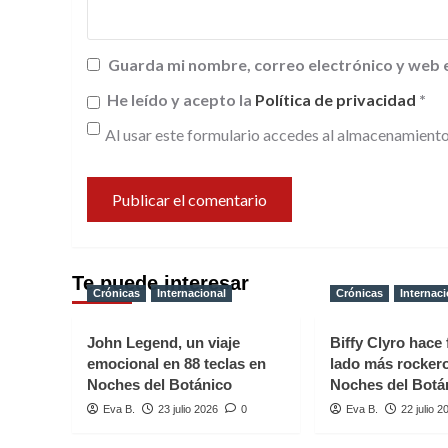
Guarda mi nombre, correo electrónico y web 
He leído y acepto la
Política de privacidad
*
Al usar este formulario accedes al almacenamiento
Te puede interesar
Crónicas
Internacional
Crónicas
Internaci
John Legend, un viaje
Biffy Clyro hace 
emocional en 88 teclas en
lado más rocker
Noches del Botánico
Noches del Botá
Eva B.
23 julio 2026
0
Eva B.
22 julio 2