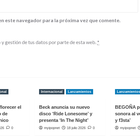
en este navegador para la próxima vez que comente.
 y gestión de tus datos por parte de esta web.
*
onal
Internacional
Lanzamientos
Lanzamiento
florecer el
Beck anuncia su nuevo
BEGOÑA p
o de
disco ‘Ride Lonesome’ y
sonora al v
nico
presenta ‘In The Night’
y f3sta’
026
0
myipopnet
18 julio 2026
0
myipopnet