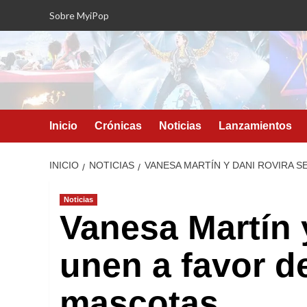
Saltar
Sobre MyiPop
al
contenido
Inicio
Crónicas
Noticias
Lanzamientos
INICIO
NOTICIAS
VANESA MARTÍN Y DANI ROVIRA S
Noticias
Vanesa Martín 
unen a favor d
mascotas