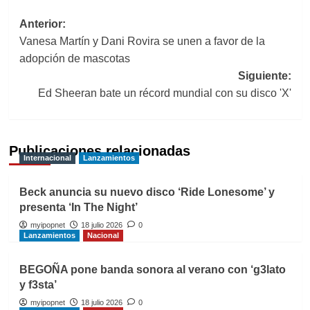
Navegación
Anterior:
Vanesa Martín y Dani Rovira se unen a favor de la
de
adopción de mascotas
entradas
Siguiente:
Ed Sheeran bate un récord mundial con su disco 'X'
Publicaciones relacionadas
Internacional
Lanzamientos
Beck anuncia su nuevo disco ‘Ride Lonesome’ y
presenta ‘In The Night’
myipopnet
18 julio 2026
0
Lanzamientos
Nacional
BEGOÑA pone banda sonora al verano con ‘g3lato
y f3sta’
myipopnet
18 julio 2026
0