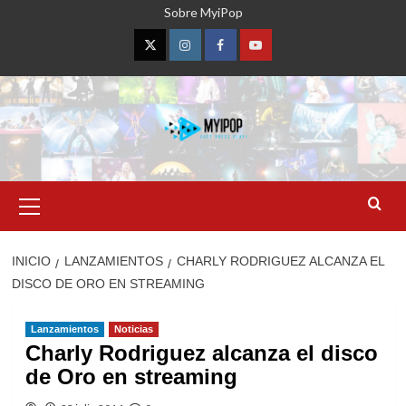
Saltar
Sobre MyiPop
al
contenido
Twitter
Instagram
Facebook
YouTube
Menú
primario
INICIO
LANZAMIENTOS
CHARLY RODRIGUEZ ALCANZA EL
DISCO DE ORO EN STREAMING
Lanzamientos
Noticias
Charly Rodriguez alcanza el disco
de Oro en streaming