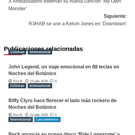
X Ambassadors estrenan su nueva canción ‘My Own
de
Monster’
entradas
Siguiente:
R3HAB se une a Kelvin Jones en ‘Downtown’
Publicaciones relacionadas
Crónicas
Internacional
John Legend, un viaje emocional en 88 teclas en
Noches del Botánico
Eva B.
23 julio 2026
0
Crónicas
Internacional
Biffy Clyro hace florecer el lado más rockero de
Noches del Botánico
Eva B.
22 julio 2026
0
Internacional
Lanzamientos
Beck anuncia su nuevo disco ‘Ride Lonesome’ y