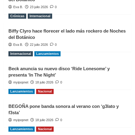
Eva B.
23 julio 2026
0
Crónicas
Internacional
Biffy Clyro hace florecer el lado más rockero de Noches
del Botánico
Eva B.
22 julio 2026
0
Internacional
Lanzamientos
Beck anuncia su nuevo disco ‘Ride Lonesome’ y
presenta ‘In The Night’
myipopnet
18 julio 2026
0
Lanzamientos
Nacional
BEGOÑA pone banda sonora al verano con ‘g3lato y
f3sta’
myipopnet
18 julio 2026
0
Lanzamientos
Nacional