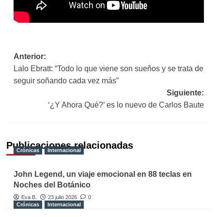
Navegación
Anterior:
Lalo Ebratt: “Todo lo que viene son sueños y se trata de
de
seguir soñando cada vez más”
entradas
Siguiente:
‘¿Y Ahora Qué?’ es lo nuevo de Carlos Baute
Publicaciones relacionadas
Crónicas
Internacional
John Legend, un viaje emocional en 88 teclas en
Noches del Botánico
Eva B.
23 julio 2026
0
Crónicas
Internacional