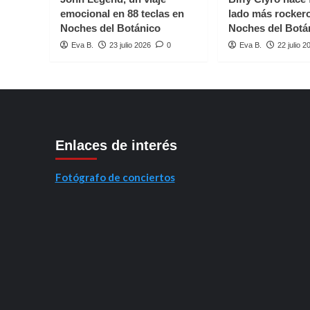
Maikel
emocional en 88 teclas en
lado más rocker
Delacalle
Noches del Botánico
Noches del Botá
Eva B.
23 julio 2026
0
Eva B.
22 julio 2
Enlaces de interés
Fotógrafo de conciertos