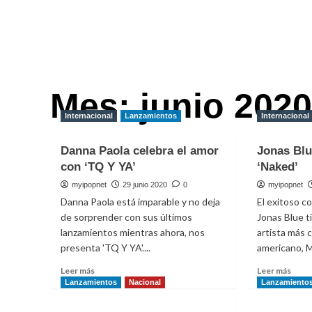
Mes:
junio 2020
Internacional
Lanzamientos
Internacional
Danna Paola celebra el amor
Jonas Blu
con ‘TQ Y YA’
‘Naked’
myipopnet
29 junio 2020
0
myipopnet
Danna Paola está imparable y no deja
El exitoso c
de sorprender con sus últimos
Jonas Blue t
lanzamientos mientras ahora, nos
artista más 
presenta 'TQ Y YA'....
americano, M
Leer
Leer
Leer más
Leer más
más
más
Lanzamientos
Nacional
Lanzamiento
sobre
sobr
Danna
Jona