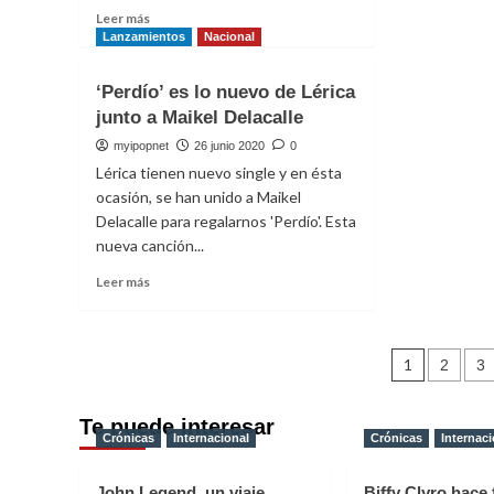
sobr
Leer
Leer más
Trev
más
Lanzamientos
Nacional
Danie
sobre
y
Pentatonix
‘Perdío’ es lo nuevo de Lérica
Sele
publica
Góm
junto a Maikel Delacalle
‘At
se
Home’,
myipopnet
26 junio 2020
0
unen
su
Lérica tienen nuevo single y en ésta
en
EP
ocasión, se han unido a Maikel
‘Past
de
Life’
Delacalle para regalarnos 'Perdío'. Esta
versiones
nueva canción...
grabadas
en
Leer
Leer más
cuarentena
más
sobre
‘Perdío’
Pagin
es
1
2
3
lo
de
nuevo
Te puede interesar
de
entra
Crónicas
Internacional
Crónicas
Internaci
Lérica
junto
a
John Legend, un viaje
Biffy Clyro hace 