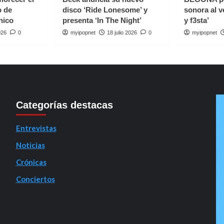
o de
disco ‘Ride Lonesome’ y
sonora al v
nico
presenta ‘In The Night’
y f3sta’
026
0
myipopnet
18 julio 2026
0
myipopnet
Categorías destacas
Entrevistas
Noticias
Crónicas
Conciertos