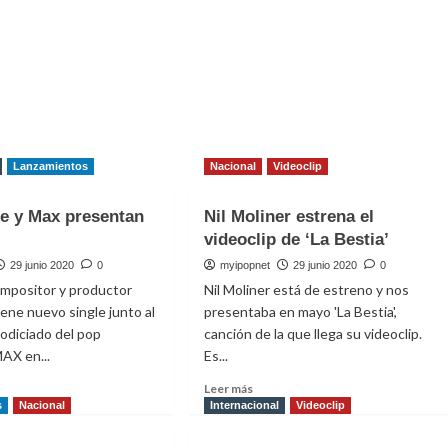
Lanzamientos
Nacional
Videoclip
e y Max presentan
Nil Moliner estrena el
videoclip de ‘La Bestia’
29 junio 2020
0
myipopnet
29 junio 2020
0
ompositor y productor
Nil Moliner está de estreno y nos
iene nuevo single junto al
presentaba en mayo 'La Bestia',
codiciado del pop
canción de la que llega su videoclip.
AX en...
Es...
Leer
Leer más
más
s
Nacional
Internacional
Videoclip
e
sobre
s
Nil