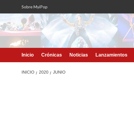
Saltar
Sobre MyiPop
al
contenido
Inicio
Crónicas
Noticias
Lanzamientos
INICIO
2020
JUNIO