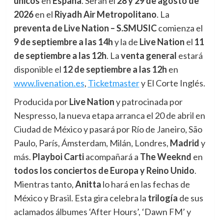
únicos
en
España
. Serán el
28 y 29 de agosto de
2026
en el
Riyadh Air Metropolitano
. La
preventa de Live Nation – S.SMUSIC
comienza el
9 de septiembre a las 14h
y la de
Live Nation
el
11
de septiembre a las 12h
. La
venta general
estará
disponible el
12 de septiembre a las 12h
en
www.livenation.es
,
Ticketmaster
y El Corte Inglés.
Producida por
Live Nation
y patrocinada por
Nespresso, la nueva etapa arranca el 20 de abril en
Ciudad de México y pasará por Río de Janeiro, São
Paulo, París, Ámsterdam, Milán, Londres,
Madrid
y
más.
Playboi Carti
acompañará a
The Weeknd
en
todos los conciertos de Europa y Reino Unido
.
Mientras tanto,
Anitta
lo hará en las fechas de
México y Brasil. Esta gira celebra la
trilogía
de sus
aclamados álbumes ‘After Hours’, ‘Dawn FM’ y