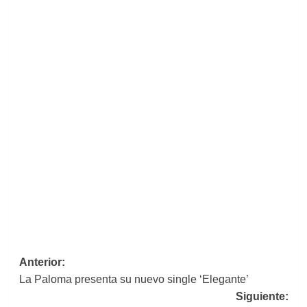
Navegación
Anterior:
La Paloma presenta su nuevo single ‘Elegante’
de
Siguiente: