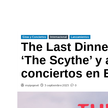
Giras y Conciertos
Internacional
Lanzamientos
The Last Dinne
‘The Scythe’ y
conciertos en 
myipopnet
5 septiembre 2025
0