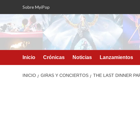
Saltar
Sobre MyiPop
al
contenido
Inicio
Crónicas
Noticias
Lanzamientos
INICIO
GIRAS Y CONCIERTOS
THE LAST DINNER PA