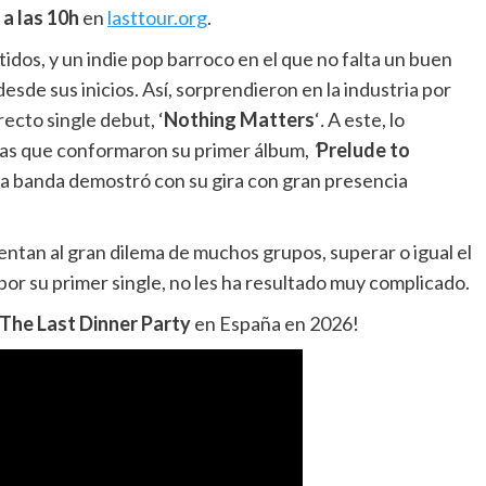
a las 10h
en
lasttour.org
.
tidos, y un indie pop barroco en el que no falta un buen
esde sus inicios. Así, sorprendieron en la industria por
recto single debut, ‘
Nothing Matters
‘
.
A este, lo
as que conformaron su primer álbum,
‘
Prelude to
, la banda demostró con su gira con gran presencia
rentan al gran dilema de muchos grupos, superar o igual el
 por su primer single, no les ha resultado muy complicado.
The Last Dinner Party
en España en 2026!