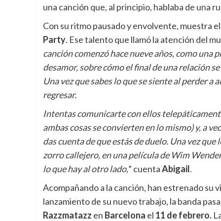
una canción que, al principio, hablaba de una 
Con su ritmo pausado y envolvente, muestra e
Party
. Ese talento que llamó la atención del m
canción comenzó hace nueve años, como una prof
desamor, sobre cómo el final de una relación se
Una vez que sabes lo que se siente al perder a 
regresar.
Intentas comunicarte con ellos telepáticamente
ambas cosas se convierten en lo mismo) y, a ve
das cuenta de que estás de duelo. Una vez que lo
zorro callejero, en una película de Wim Wender
lo que hay al otro lado,
” cuenta
Abigail
.
Acompañando a la canción, han estrenado su vi
lanzamiento de su nuevo trabajo, la banda pas
Razzmatazz
en
Barcelona
el
11 de febrero.
L