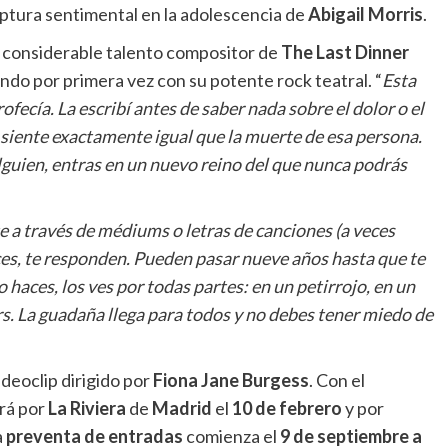
ruptura sentimental en la adolescencia de
Abigail Morris
.
l considerable talento compositor de
The Last Dinner
undo por primera vez con su potente rock teatral. “
Esta
ecía. La escribí antes de saber nada sobre el dolor o el
 siente exactamente igual que la muerte de esa persona.
alguien, entras en un nuevo reino del que nunca podrás
 a través de médiums o letras de canciones (a veces
ces, te responden. Pueden pasar nueve años hasta que te
 haces, los ves por todas partes: en un petirrojo, en un
s. La guadaña llega para todos y no debes tener miedo de
deoclip dirigido por
Fiona Jane Burgess
. Con el
ará por
La Riviera
de
Madrid
el
10 de febrero
y por
a
preventa de entradas
comienza el
9 de septiembre a