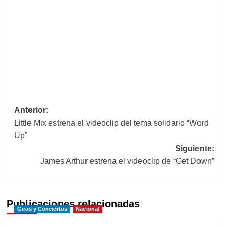
Navegación
Anterior:
Little Mix estrena el videoclip del tema solidario “Word
de
Up”
entradas
Siguiente:
James Arthur estrena el videoclip de “Get Down”
Publicaciones relacionadas
Giras y Conciertos
Nacional