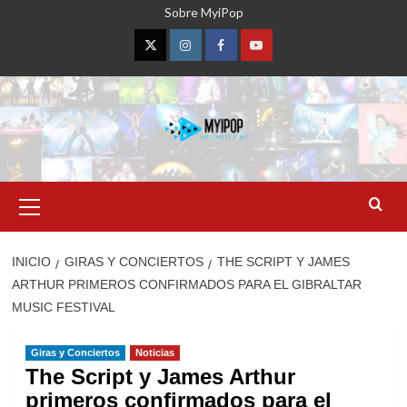
Saltar
Sobre MyiPop
al
contenido
Twitter
Instagram
Facebook
YouTube
Menú
primario
INICIO
GIRAS Y CONCIERTOS
THE SCRIPT Y JAMES
ARTHUR PRIMEROS CONFIRMADOS PARA EL GIBRALTAR
MUSIC FESTIVAL
Giras y Conciertos
Noticias
The Script y James Arthur
primeros confirmados para el