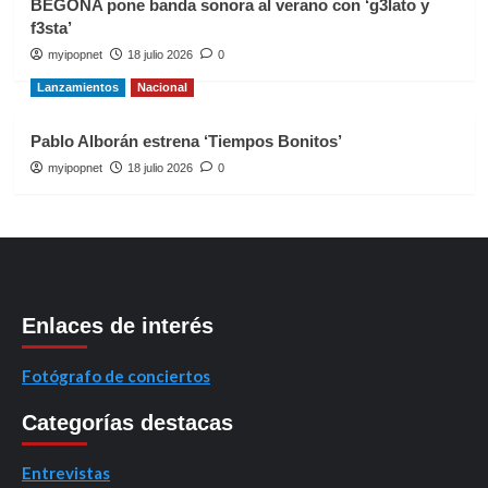
BEGOÑA pone banda sonora al verano con ‘g3lato y
f3sta’
myipopnet
18 julio 2026
0
Lanzamientos
Nacional
Pablo Alborán estrena ‘Tiempos Bonitos’
myipopnet
18 julio 2026
0
Enlaces de interés
Fotógrafo de conciertos
Categorías destacas
Entrevistas