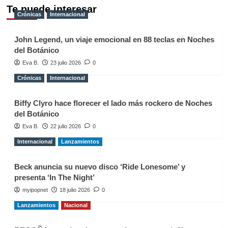
Te puede interesar
Crónicas
Internacional
John Legend, un viaje emocional en 88 teclas en Noches
del Botánico
Eva B.
23 julio 2026
0
Crónicas
Internacional
Biffy Clyro hace florecer el lado más rockero de Noches
del Botánico
Eva B.
22 julio 2026
0
Internacional
Lanzamientos
Beck anuncia su nuevo disco ‘Ride Lonesome’ y
presenta ‘In The Night’
myipopnet
18 julio 2026
0
Lanzamientos
Nacional