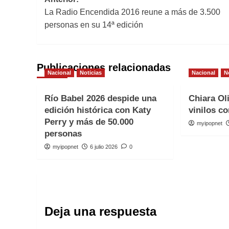
Navegación
La Radio Encendida 2016 reune a más de 3.500
de
personas en su 14ª edición
entradas
Publicaciones relacionadas
Nacional
Noticias
Nacional
N
Río Babel 2026 despide una
Chiara Ol
edición histórica con Katy
vinilos co
Perry y más de 50.000
myipopnet
personas
myipopnet
6 julio 2026
0
Deja una respuesta