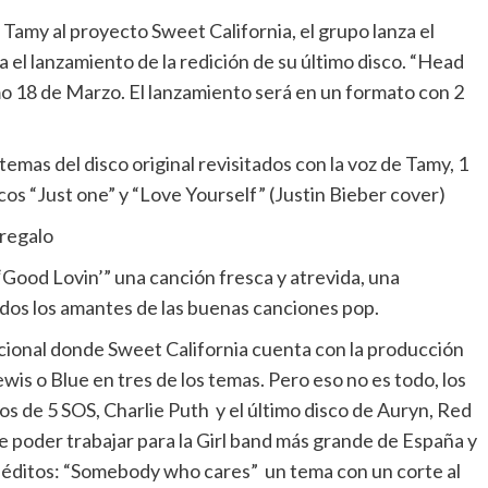
Tamy al proyecto Sweet California, el grupo lanza el
 el lanzamiento de la redición de su último disco. “Head
ximo 18 de Marzo. El lanzamiento será en un formato con 2
temas del disco original revisitados con la voz de Tamy, 1
icos “Just one” y “Love Yourself” (Justin Bieber cover)
 regalo
Good Lovin’” una canción fresca y atrevida, una
todos los amantes de las buenas canciones pop.
acional donde Sweet California cuenta con la producción
is o Blue en tres de los temas. Pero eso no es todo, los
os de 5 SOS, Charlie Puth y el último disco de Auryn, Red
e poder trabajar para la Girl band más grande de España y
néditos: “Somebody who cares” un tema con un corte al