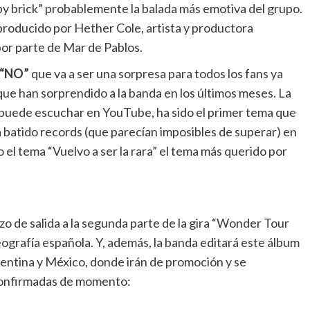
 by brick” probablemente la balada más emotiva del grupo.
 producido por Hether Cole, artista y productora
 por parte de Mar de Pablos.
“NO”
que va a ser una sorpresa para todos los fans ya
que han sorprendido a la banda en los últimos meses. La
e puede escuchar en YouTube, ha sido el primer tema que
a batido records (que parecían imposibles de superar) en
o el tema “Vuelvo a ser la rara” el tema más querido por
azo de salida a la segunda parte de la gira “Wonder Tour
 geografía española. Y, además, la banda editará este álbum
entina y México, donde irán de promoción y se
 confirmadas de momento: