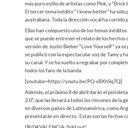
más puro estilo de artistas como Pink, y “Brick
El tercer tema inédito “ I knew better” ha sido
australiana. Toda la dirección vocal ha corrido
Ellas han compuesto uno de los temas inéditos
que se puede entrever el relato de los hechos 
versión de Justin Bieber “Love Yourself” ya s
se publicó con la espectacular voz de Tamy y h
su canal. Y se ha vuelto a regrabar por complet
todos los fans de la banda.
[youtube=https://youtu.be/PQ-sBXhSq7Q]
Además, el próximo 8 de abril darán el pistolet
2.0”, que las llevará a todos los rincones de la
en diversos países de Latinoamérica, como Arg
presentarán en directo. Estas son las fechas
08/04 VALENCIA ¡Sold out!