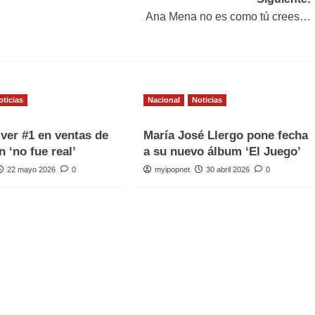
Ana Mena no es como tú crees…
oticias
Nacional
Noticias
iver #1 en ventas de
María José Llergo pone fecha
n ‘no fue real’
a su nuevo álbum ‘El Juego’
22 mayo 2026
0
myipopnet
30 abril 2026
0