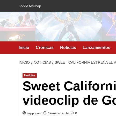
Saltar
Sobre MyiPop
al
contenido
Inicio
Crónicas
Noticias
Lanzamientos
INICIO
NOTICIAS
SWEET CALIFORNIA ESTRENA EL V
Noticias
Sweet Californi
videoclip de G
myipopnet
14 marzo 2016
0