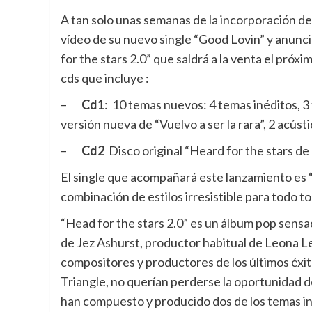
A tan solo unas semanas de la incorporación de 
vídeo de su nuevo single “Good Lovin” y anuncia
for the stars 2.0” que saldrá a la venta el pró
cds que incluye :
–
Cd1
: 10 temas nuevos: 4 temas inéditos, 3 
versión nueva de “Vuelvo a ser la rara”, 2 acúst
–
Cd2
Disco original “Heard for the stars de
El single que acompañará este lanzamiento es “
combinación de estilos irresistible para todo 
“Head for the stars 2.0” es un álbum pop sens
de Jez Ashurst, productor habitual de Leona Lew
compositores y productores de los últimos éxit
Triangle, no querían perderse la oportunidad d
han compuesto y producido dos de los temas i