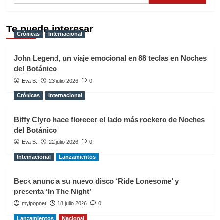
Te puede interesar
Crónicas
Internacional
John Legend, un viaje emocional en 88 teclas en Noches
del Botánico
Eva B.
23 julio 2026
0
Crónicas
Internacional
Biffy Clyro hace florecer el lado más rockero de Noches
del Botánico
Eva B.
22 julio 2026
0
Internacional
Lanzamientos
Beck anuncia su nuevo disco ‘Ride Lonesome’ y
presenta ‘In The Night’
myipopnet
18 julio 2026
0
Lanzamientos
Nacional