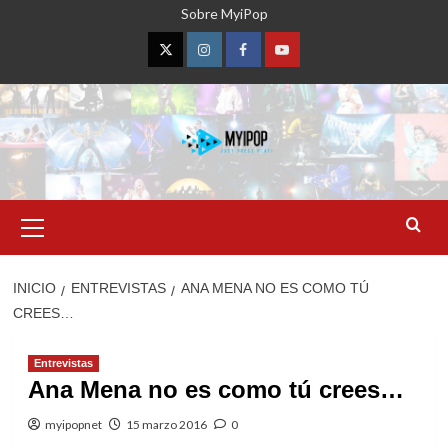
Saltar
Sobre MyiPop
al
contenido
Twitter
Instagram
Facebook
YouTube
Menú
primario
INICIO
ENTREVISTAS
ANA MENA NO ES COMO TÚ
CREES…
Entrevistas
Ana Mena no es como tú crees…
myipopnet
15 marzo 2016
0