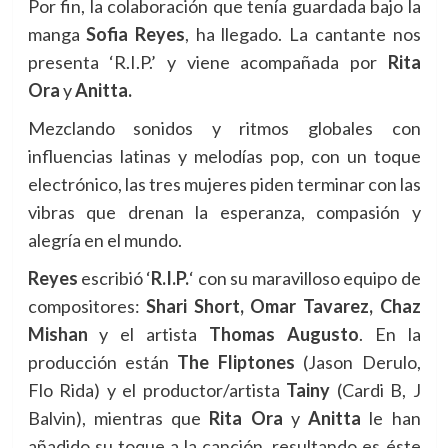
Por fin, la colaboración que tenía guardada bajo la
manga
Sofia Reyes
, ha llegado. La cantante nos
presenta ‘R.I.P.’ y viene acompañada por
Rita
Ora
y
Anitta.
Mezclando sonidos y ritmos globales con
influencias latinas y melodías pop, con un toque
electrónico, las tres mujeres piden terminar con las
vibras que drenan la esperanza, compasión y
alegría en el mundo.
Reyes
escribió ‘
R.I.P.
‘ con su maravilloso equipo de
compositores:
Shari Short, Omar Tavarez, Chaz
Mishan
y el artista
Thomas Augusto
. En la
producción están
The Fliptones
(Jason Derulo,
Flo Rida) y el productor/artista
Tainy
(Cardi B, J
Balvin), mientras que
Rita Ora
y
Anitta
le han
añadido su toque a la canción, resultando es éste