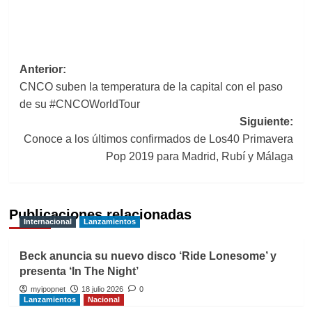
Navegación
Anterior:
CNCO suben la temperatura de la capital con el paso
de
de su #CNCOWorldTour
entradas
Siguiente:
Conoce a los últimos confirmados de Los40 Primavera
Pop 2019 para Madrid, Rubí y Málaga
Publicaciones relacionadas
Internacional
Lanzamientos
Beck anuncia su nuevo disco ‘Ride Lonesome’ y
presenta ‘In The Night’
myipopnet
18 julio 2026
0
Lanzamientos
Nacional