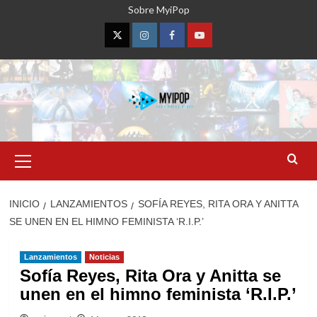
Saltar
Sobre MyiPop
al
contenido
Twitter
Instagram
Facebook
YouTube
Menú
primario
INICIO
LANZAMIENTOS
SOFÍA REYES, RITA ORA Y ANITTA
SE UNEN EN EL HIMNO FEMINISTA ‘R.I.P.’
Lanzamientos
Noticias
Sofía Reyes, Rita Ora y Anitta se
unen en el himno feminista ‘R.I.P.’