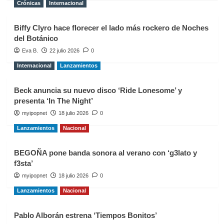
Crónicas
Internacional
Biffy Clyro hace florecer el lado más rockero de Noches
del Botánico
Eva B.
22 julio 2026
0
Internacional
Lanzamientos
Beck anuncia su nuevo disco ‘Ride Lonesome’ y
presenta ‘In The Night’
myipopnet
18 julio 2026
0
Lanzamientos
Nacional
BEGOÑA pone banda sonora al verano con ‘g3lato y
f3sta’
myipopnet
18 julio 2026
0
Lanzamientos
Nacional
Pablo Alborán estrena ‘Tiempos Bonitos’