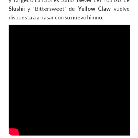
y Target o canciones como ‘
Never Let You Go’ de
Slushii
y ‘
Bittersweet’ de
Yellow Claw
vuelve
dispuesta a arrasar con su nuevo himno.