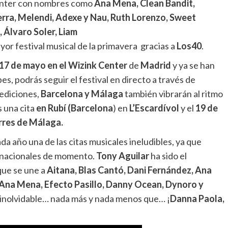
enter con nombres como
Ana Mena, Clean Bandit,
erra, Melendi, Adexe y Nau, Ruth Lorenzo, Sweet
 Álvaro Soler, Liam
yor festival musical de la primavera gracias a
Los40
.
17 de mayo en el Wizink Center
de
Madrid
y ya se han
s, podrás seguir el festival en directo a través de
 ediciones,
Barcelona y Málaga
también vibrarán al ritmo
s una cita
en Rubí (Barcelona
) en
L’Escardívol
y el
19 de
orres de Málaga.
da año una de las citas musicales ineludibles, ya que
ernacionales de momento.
Tony Aguilar
ha sido el
ue se une a
Aitana, Blas Cantó, Dani Fernández, Ana
 Ana Mena, Efecto Pasillo, Danny Ocean, Dynoro y
 inolvidable… nada más y nada menos que… ¡
Danna Paola,