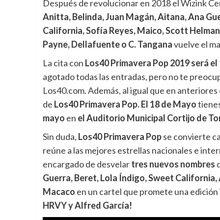
Después de revolucionar en 2018 el Wizink C
Anitta, Belinda, Juan Magán, Aitana, Ana Gu
California, Sofía Reyes, Maico, Scott Helman,
Payne, Dellafuente o C. Tangana
vuelve el ma
La cita con
Los40 Primavera Pop 2019 será el 
agotado todas las entradas, pero no te preocupe
Los40.com. Además, al igual que en anteriores
de
Los40 Primavera Pop. El 18 de Mayo
tiene
mayo
en
el Auditorio Municipal Cortijo de T
Sin duda,
Los40 Primavera Pop
se convierte ca
reúne a las mejores estrellas nacionales e int
encargado de desvelar
tres nuevos nombres
q
Guerra, Beret, Lola Índigo,
Sweet California,
Macaco
en un cartel que promete una edición
HRVY y Alfred García!