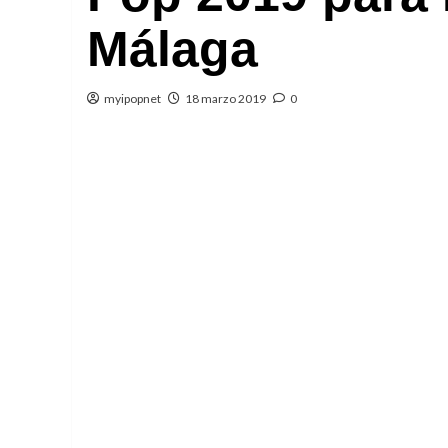
Málaga
myipopnet
18 marzo 2019
0