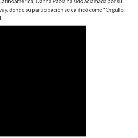
Latinoamérica, Danna Paola ha sido aclamada por su
ay, donde su participación se calificó como “Orgullo
l.