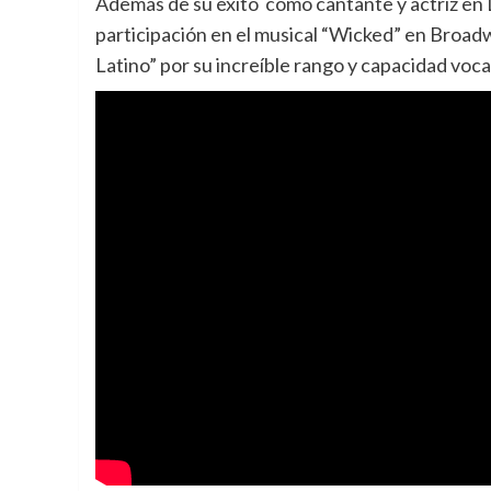
Además de su éxito como cantante y actriz en 
participación en el musical “Wicked” en Broadw
Latino” por su increíble rango y capacidad voca