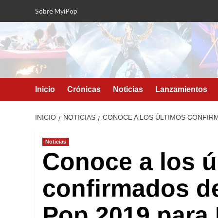
Saltar
Sobre MyiPop
al
contenido
Inicio
Crónicas
Noticias
Lanzamientos
INICIO
NOTICIAS
CONOCE A LOS ÚLTIMOS CONFIRM
Noticias
Conoce a los ú
confirmados d
Pop 2019 para 