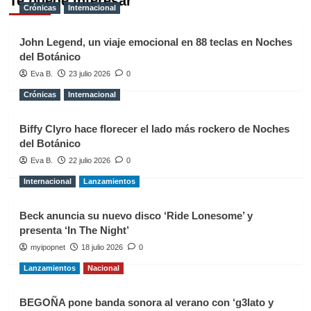
Te puede interesar
Crónicas
Internacional
John Legend, un viaje emocional en 88 teclas en Noches
del Botánico
Eva B.
23 julio 2026
0
Crónicas
Internacional
Biffy Clyro hace florecer el lado más rockero de Noches
del Botánico
Eva B.
22 julio 2026
0
Internacional
Lanzamientos
Beck anuncia su nuevo disco ‘Ride Lonesome’ y
presenta ‘In The Night’
myipopnet
18 julio 2026
0
Lanzamientos
Nacional
BEGOÑA pone banda sonora al verano con ‘g3lato y