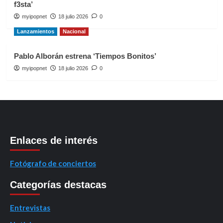
f3sta’
myipopnet
18 julio 2026
0
Lanzamientos
Nacional
Pablo Alborán estrena ‘Tiempos Bonitos’
myipopnet
18 julio 2026
0
Enlaces de interés
Fotógrafo de conciertos
Categorías destacas
Entrevistas