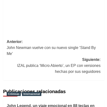
Navegación
Anterior:
John Newman vuelve con su nuevo single ‘Stand By
de
Me’
entradas
Siguiente:
IZAL publica ‘Micro Abierto’, un EP con versiones
hechas por sus seguidores
Publicaciones relacionadas
Crónicas
Internacional
John Legend, un viaje emocional en 88 teclas en