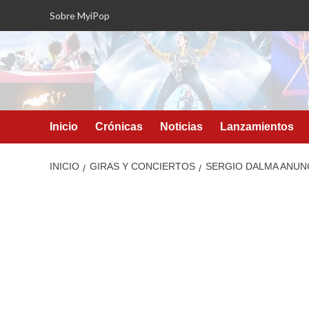
Saltar
Sobre MyiPop
al
contenido
Inicio
Crónicas
Noticias
Lanzamientos
INICIO
GIRAS Y CONCIERTOS
SERGIO DALMA ANUNCI