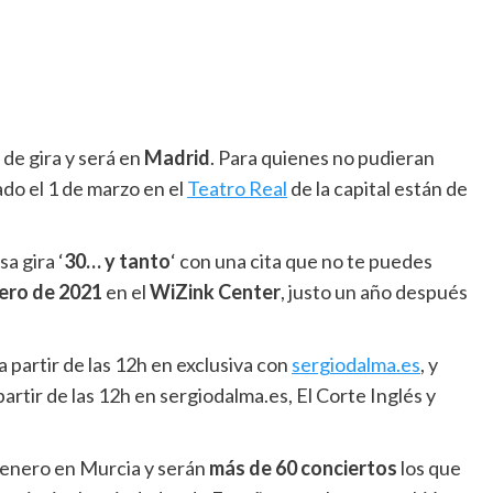
 de gira y será en
Madrid
. Para quienes no pudieran
ado el 1 de marzo en el
Teatro Real
de la capital están de
a gira ‘
30… y tanto
‘ con una cita que no te puedes
ero de 2021
en el
WiZink Center
, justo un año después
 partir de las 12h en exclusiva con
sergiodalma.es
, y
partir de las 12h en sergiodalma.es, El Corte Inglés y
enero en Murcia y serán
más de 60 conciertos
los que