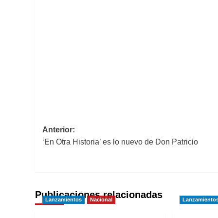
Navegación
Anterior:
‘En Otra Historia’ es lo nuevo de Don Patricio
de
entradas
Publicaciones relacionadas
Lanzamientos
Nacional
Lanzamiento