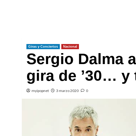
Giras y Conciertos
Nacional
Sergio Dalma a
gira de ’30… y 
myipopnet
3 marzo 2020
0