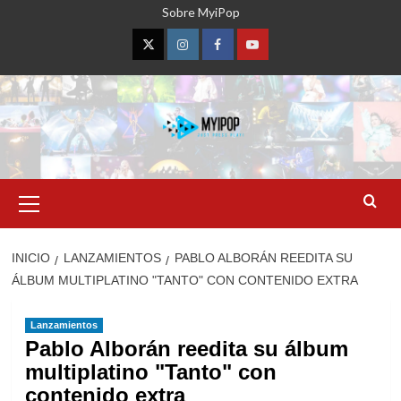
Saltar
Sobre MyiPop
al
contenido
Twitter
Instagram
Facebook
YouTube
Menú
primario
INICIO
LANZAMIENTOS
PABLO ALBORÁN REEDITA SU
ÁLBUM MULTIPLATINO "TANTO" CON CONTENIDO EXTRA
Lanzamientos
Pablo Alborán reedita su álbum
multiplatino "Tanto" con
contenido extra