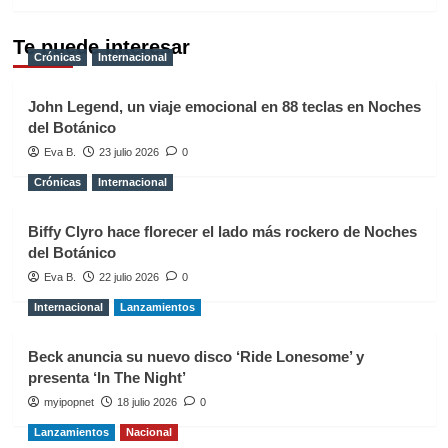
Te puede interesar
Crónicas
Internacional
John Legend, un viaje emocional en 88 teclas en Noches
del Botánico
Eva B.
23 julio 2026
0
Crónicas
Internacional
Biffy Clyro hace florecer el lado más rockero de Noches
del Botánico
Eva B.
22 julio 2026
0
Internacional
Lanzamientos
Beck anuncia su nuevo disco ‘Ride Lonesome’ y
presenta ‘In The Night’
myipopnet
18 julio 2026
0
Lanzamientos
Nacional