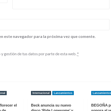
en este navegador para la próxima vez que comente.
 y gestión de tus datos por parte de esta web.
*
onal
Internacional
Lanzamientos
Lanzamiento
florecer el
Beck anuncia su nuevo
BEGOÑA p
o de
disco ‘Ride Lonesome’ y
sonora al v