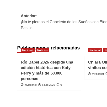
Navegación
Anterior:
¡No te pierdas el Concierto de los Sueños con Efec
de
Pasillo!
entradas
Publicaciones relacionadas
Nacional
Noticias
Nacional
N
Río Babel 2026 despide una
Chiara Ol
edición histórica con Katy
vinilos co
Perry y más de 50.000
myipopnet
personas
myipopnet
6 julio 2026
0