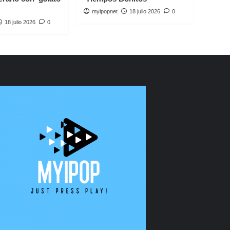
myipopnet
18 julio 2026
0
18 julio 2026
0