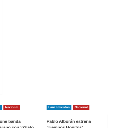
s
Nacional
Lanzamientos
Nacional
one banda
Pablo Alborán estrena
erano con ‘g3lato
‘Tiempos Bonitos’