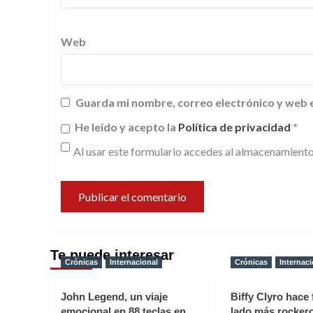
Web
Guarda mi nombre, correo electrónico y web 
He leído y acepto la
Política de privacidad
*
Al usar este formulario accedes al almacenamiento
Te puede interesar
Crónicas
Internacional
Crónicas
Internaci
John Legend, un viaje
Biffy Clyro hace 
emocional en 88 teclas en
lado más rocker