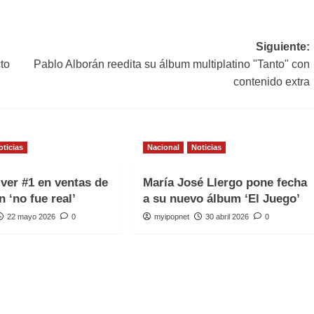
Siguiente:
to
Pablo Alborán reedita su álbum multiplatino "Tanto" con
contenido extra
oticias
Nacional
Noticias
iver #1 en ventas de
María José Llergo pone fecha
n ‘no fue real’
a su nuevo álbum ‘El Juego’
22 mayo 2026
0
myipopnet
30 abril 2026
0