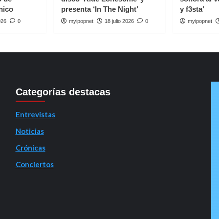
nico
presenta ‘In The Night’
y f3sta’
026
0
myipopnet
18 julio 2026
0
myipopnet
Categorías destacas
Entrevistas
Noticias
Crónicas
Conciertos