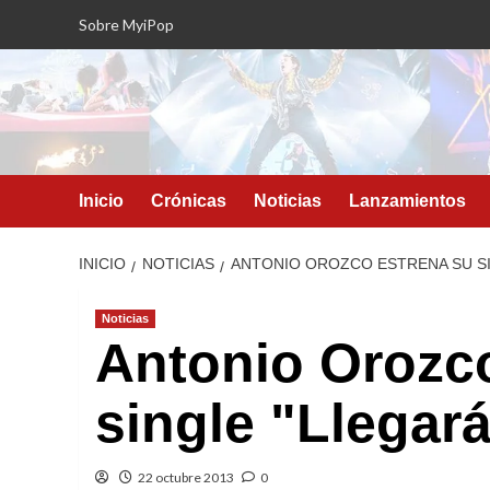
Saltar
Sobre MyiPop
al
contenido
Inicio
Crónicas
Noticias
Lanzamientos
INICIO
NOTICIAS
ANTONIO OROZCO ESTRENA SU SI
Noticias
Antonio Orozco
single "Llegar
22 octubre 2013
0