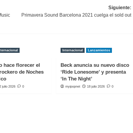
Siguiente:
Music
Primavera Sound Barcelona 2021 cuelga el sold out
nternacional
Internacional
Lanzamientos
o hace florecer el
Beck anuncia su nuevo disco
rockero de Noches
‘Ride Lonesome’ y presenta
ico
‘In The Night’
2 julio 2026
0
myipopnet
18 julio 2026
0