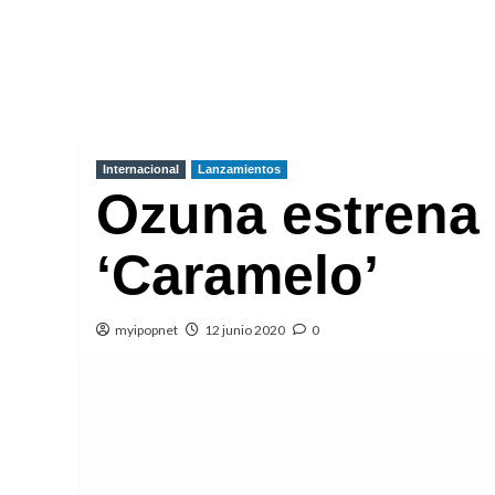
Internacional
Lanzamientos
Ozuna estrena 
‘Caramelo’
myipopnet
12 junio 2020
0