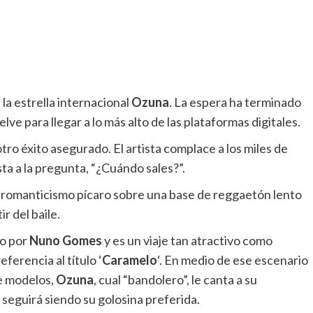
 la estrella internacional
Ozuna
. La espera ha terminado
lve para llegar a lo más alto de las plataformas digitales.
tro éxito asegurado. El artista complace a los miles de
a a la pregunta, “¿Cuándo sales?”.
un romanticismo pícaro sobre una base de reggaetón lento
r del baile.
do por
Nuno Gomes
y es un viaje tan atractivo como
ferencia al título ‘
Caramelo
‘. En medio de ese escenario
e modelos,
Ozuna
, cual “bandolero”, le canta a su
 seguirá siendo su golosina preferida.