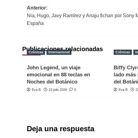
Navegación
Anterior:
Nia, Hugo, Javy Ramírez y Anaju fichan por Sony 
de
España
entradas
Publicaciones relacionadas
Crónicas
Internacional
Crónicas
I
John Legend, un viaje
Biffy Clyr
emocional en 88 teclas en
lado más 
Noches del Botánico
del Botán
Eva B.
23 julio 2026
0
Eva B.
2
Deja una respuesta