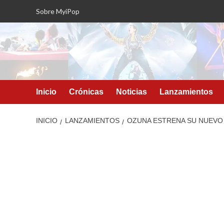
Saltar
Sobre MyiPop
al
contenido
Inicio
Crónicas
Noticias
Lanzamientos
INICIO
LANZAMIENTOS
OZUNA ESTRENA SU NUEVO 