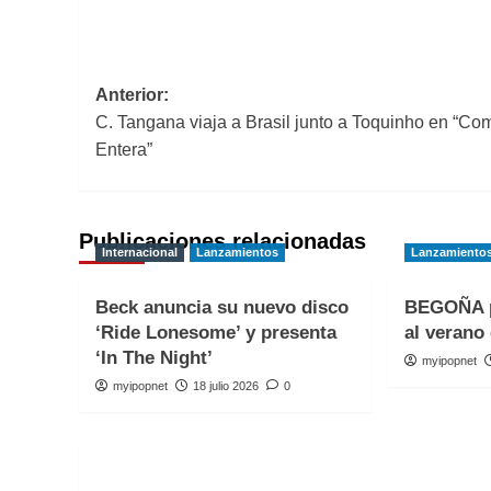
Navegación
Anterior:
C. Tangana viaja a Brasil junto a Toquinho en “Co
de
Entera”
entradas
Publicaciones relacionadas
Internacional
Lanzamientos
Lanzamiento
Beck anuncia su nuevo disco
BEGOÑA p
‘Ride Lonesome’ y presenta
al verano 
‘In The Night’
myipopnet
myipopnet
18 julio 2026
0