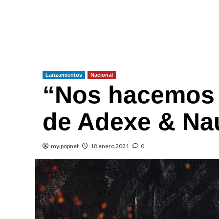
Lanzamientos
Nacional
“Nos hacemos f
de Adexe & Na
myipopnet
18 enero 2021
0