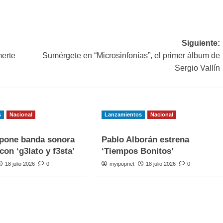
Siguiente:
merte
Sumérgete en “Microsinfonías”, el primer álbum de
Sergio Vallín
s
Nacional
Lanzamientos
Nacional
one banda sonora
Pablo Alborán estrena
con ‘g3lato y f3sta’
‘Tiempos Bonitos’
18 julio 2026
0
myipopnet
18 julio 2026
0