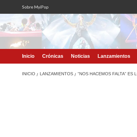
Saltar
Sobre MyiPop
al
contenido
Inicio
Crónicas
Noticias
Lanzamientos
INICIO
LANZAMIENTOS
“NOS HACEMOS FALTA” ES 