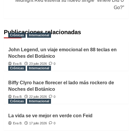
Midnight Red estrena su nuevo single “Where Did U
Go?”
Publicaciones relacionadas
Crónicas
Internacional
John Legend, un viaje emocional en 88 teclas en
Noches del Botánico
Eva B.
23 julio 2026
0
Crónicas
Internacional
Biffy Clyro hace florecer el lado más rockero de
Noches del Botánico
Eva B.
22 julio 2026
0
Crónicas
Internacional
La vida se ve mejor en verde con Feid
Eva B.
17 julio 2026
0