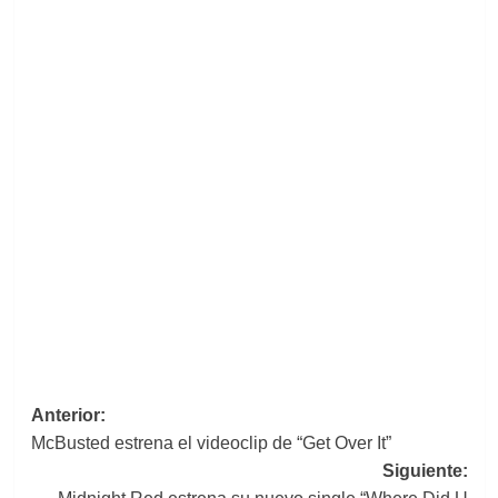
Navegación
Anterior:
McBusted estrena el videoclip de “Get Over It”
de
Siguiente:
entradas