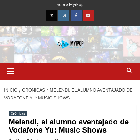
Saltar
Sobre MyiPop
al
contenido
Twitter
Instagram
Facebook
YouTube
Menú
primario
INICIO
CRÓNICAS
MELENDI, EL ALUMNO AVENTAJADO DE
VODAFONE YU: MUSIC SHOWS
Crónicas
Melendi, el alumno aventajado de
Vodafone Yu: Music Shows