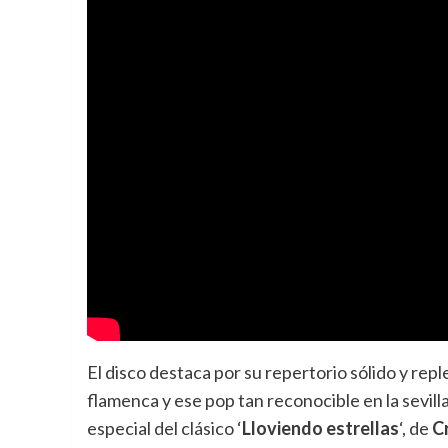
El disco destaca por su repertorio sólido y re
flamenca y ese pop tan reconocible en la sevil
especial del clásico ‘
Lloviendo estrellas
‘, de
C