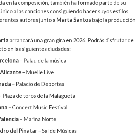
da en la composición, también ha formado parte de su
 único a las canciones consiguiendo hacer suyos estilos
ferentes autores junto a
Marta Santos
bajo la producción
rta
arrancará una gran gira en 2026. Podrás disfrutar de
cto en las siguientes ciudades:
rcelona
– Palau de la música
–
Alicante
– Muelle Live
nada
– Palacio de Deportes
– Plaza de toros de la Malagueta
ana
– Concert Music Festival
alencia
– Marina Norte
dro del Pinatar
– Sal de Músicas