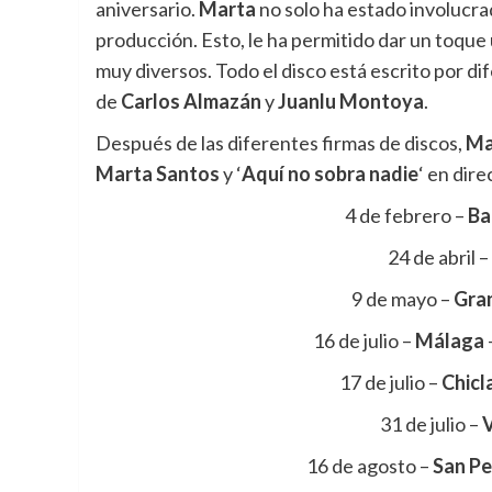
aniversario.
Marta
no solo ha estado involucra
producción. Esto, le ha permitido dar un toque
muy diversos. Todo el disco está escrito por di
de
Carlos Almazán
y
Juanlu Montoya
.
Después de las diferentes firmas de discos,
Ma
Marta Santos
y ‘
Aquí no sobra nadie
‘ en dire
4 de febrero –
Ba
24 de abril 
9 de mayo –
Gra
16 de julio –
Málaga
17 de julio –
Chicl
31 de julio –
V
16 de agosto –
San Pe