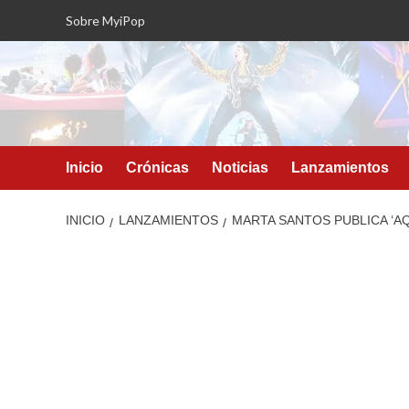
Saltar
Sobre MyiPop
al
contenido
Inicio
Crónicas
Noticias
Lanzamientos
INICIO
LANZAMIENTOS
MARTA SANTOS PUBLICA ‘AQ