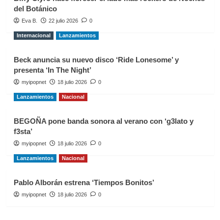
del Botánico
Eva B.
22 julio 2026
0
Internacional
Lanzamientos
Beck anuncia su nuevo disco ‘Ride Lonesome’ y
presenta ‘In The Night’
myipopnet
18 julio 2026
0
Lanzamientos
Nacional
BEGOÑA pone banda sonora al verano con ‘g3lato y
f3sta’
myipopnet
18 julio 2026
0
Lanzamientos
Nacional
Pablo Alborán estrena ‘Tiempos Bonitos’
myipopnet
18 julio 2026
0