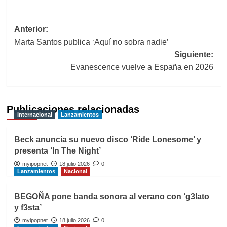
Navegación
Anterior:
Marta Santos publica ‘Aquí no sobra nadie’
de
Siguiente:
entradas
Evanescence vuelve a España en 2026
Publicaciones relacionadas
Internacional
Lanzamientos
Beck anuncia su nuevo disco ‘Ride Lonesome’ y
presenta ‘In The Night’
myipopnet
18 julio 2026
0
Lanzamientos
Nacional
BEGOÑA pone banda sonora al verano con ‘g3lato
y f3sta’
myipopnet
18 julio 2026
0