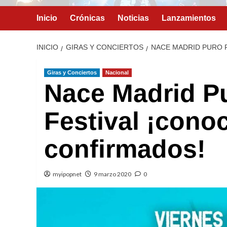
Inicio
Crónicas
Noticias
Lanzamientos
INICIO
GIRAS Y CONCIERTOS
NACE MADRID PURO 
Giras y Conciertos
Nacional
Nace Madrid P
Festival ¡cono
confirmados!
myipopnet
9 marzo 2020
0