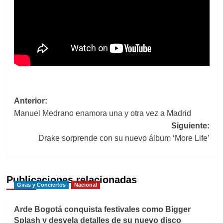
Navegación
Anterior:
Manuel Medrano enamora una y otra vez a Madrid
de
Siguiente:
entradas
Drake sorprende con su nuevo álbum ‘More Life’
Publicaciones relacionadas
Giras y Conciertos
Nacional
Arde Bogotá conquista festivales como Bigger
Splash y desvela detalles de su nuevo disco