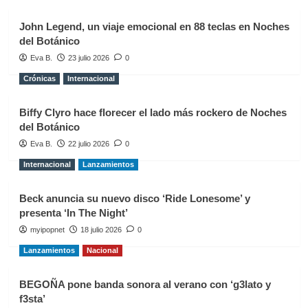
John Legend, un viaje emocional en 88 teclas en Noches
del Botánico
Eva B.
23 julio 2026
0
Crónicas
Internacional
Biffy Clyro hace florecer el lado más rockero de Noches
del Botánico
Eva B.
22 julio 2026
0
Internacional
Lanzamientos
Beck anuncia su nuevo disco ‘Ride Lonesome’ y
presenta ‘In The Night’
myipopnet
18 julio 2026
0
Lanzamientos
Nacional
BEGOÑA pone banda sonora al verano con ‘g3lato y
f3sta’