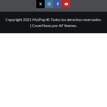
Twitter
Instagram
Facebook
YouTube
Copyright 2021 MyiPop © Todos los derechos reservados.
|
CoverNews
por AF themes.