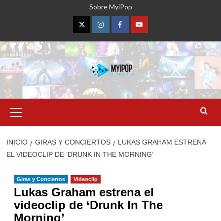
Saltar
Sobre MyiPop
al
contenido
Twitter
Instagram
Facebook
YouTube
Menú
primario
INICIO
GIRAS Y CONCIERTOS
LUKAS GRAHAM ESTRENA
EL VIDEOCLIP DE ‘DRUNK IN THE MORNING’
Giras y Conciertos
Videoclip
Lukas Graham estrena el
videoclip de ‘Drunk In The
Morning’