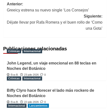
Navegación
Anterior:
Greeicy estrena su nuevo single ‘Los Consejos’
de
Siguiente:
entradas
Déjate llevar por Rafa Romera y el buen rollo de ‘Como
una Gota’
Publicaciones relacionadas
Crónicas
Internacional
John Legend, un viaje emocional en 88 teclas en
Noches del Botánico
Eva B.
23 julio 2026
0
Crónicas
Internacional
Biffy Clyro hace florecer el lado más rockero de
Noches del Botánico
Eva B.
22 julio 2026
0
Internacional
Lanzamientos