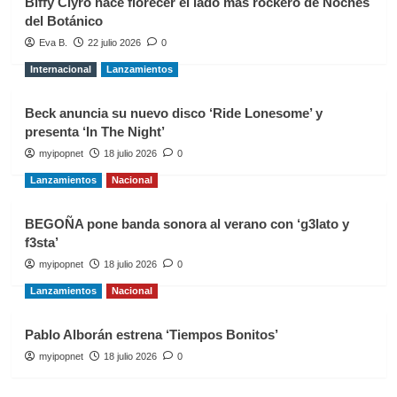
Biffy Clyro hace florecer el lado más rockero de Noches
del Botánico
Eva B.
22 julio 2026
0
Internacional
Lanzamientos
Beck anuncia su nuevo disco ‘Ride Lonesome’ y
presenta ‘In The Night’
myipopnet
18 julio 2026
0
Lanzamientos
Nacional
BEGOÑA pone banda sonora al verano con ‘g3lato y
f3sta’
myipopnet
18 julio 2026
0
Lanzamientos
Nacional
Pablo Alborán estrena ‘Tiempos Bonitos’
myipopnet
18 julio 2026
0