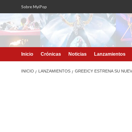
Saltar
Sobre MyiPop
al
contenido
Inicio
Crónicas
Noticias
Lanzamientos
INICIO
LANZAMIENTOS
GREEICY ESTRENA SU NUEV