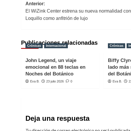
Navegación
Anterior:
El WiZink Center estrena su nueva normalidad con
de
Loquillo como anfitrión de lujo
entradas
Publicaciones relacionadas
Crónicas
Internacional
Crónicas
I
John Legend, un viaje
Biffy Clyr
emocional en 88 teclas en
lado más 
Noches del Botánico
del Botán
Eva B.
23 julio 2026
0
Eva B.
2
Deja una respuesta
Tu dirección de correo electrónico no será publicada.