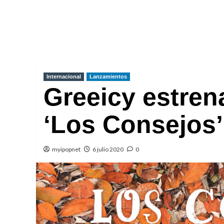
Internacional
Lanzamientos
Greeicy estren
‘Los Consejos’
myipopnet
6 julio 2020
0