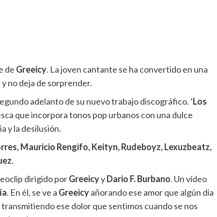
le de
Greeicy
. La joven cantante se ha convertido en una
 y no deja de sorprender.
egundo adelanto de su nuevo trabajo discográfico. ‘
Los
resca que incorpora tonos pop urbanos con una dulce
a y la desilusión.
rres, Mauricio Rengifo, Keityn, Rudeboyz, Lexuzbeatz,
uez
.
eoclip dirigido por
Greeicy
y
Dario F. Burbano
. Un vídeo
ía
. En él, se ve a
Greeicy
añorando ese amor que algún día
o, transmitiendo ese dolor que sentimos cuando se nos