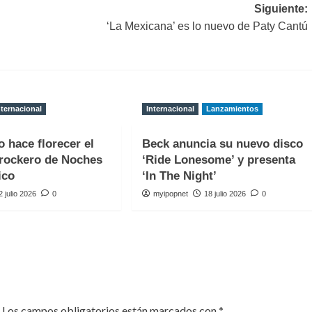
Siguiente:
‘La Mexicana’ es lo nuevo de Paty Cantú
nternacional
Internacional
Lanzamientos
o hace florecer el
Beck anuncia su nuevo disco
rockero de Noches
‘Ride Lonesome’ y presenta
ico
‘In The Night’
2 julio 2026
0
myipopnet
18 julio 2026
0
Los campos obligatorios están marcados con
*