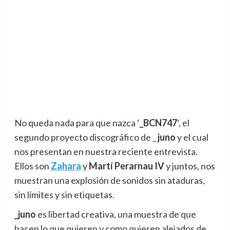
No queda nada para que nazca ‘
_BCN747
‘, el
segundo proyecto discográfico de _
juno
y el cual
nos presentan en nuestra reciente entrevista.
Ellos son
Zahara
y
Martí Perarnau IV
y juntos, nos
muestran una explosión de sonidos sin ataduras,
sin límites y sin etiquetas.
_juno
es libertad creativa, una muestra de que
hacen lo que quieren y como quieren alejados de