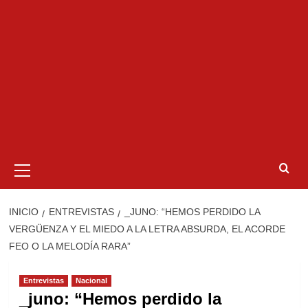
Menú
primario
INICIO
ENTREVISTAS
_JUNO: “HEMOS PERDIDO LA
VERGÜENZA Y EL MIEDO A LA LETRA ABSURDA, EL ACORDE
FEO O LA MELODÍA RARA”
Entrevistas
Nacional
_juno: “Hemos perdido la