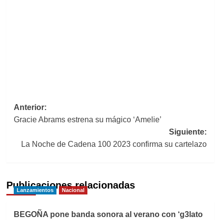
Navegación
Anterior:
Gracie Abrams estrena su mágico ‘Amelie’
de
Siguiente:
entradas
La Noche de Cadena 100 2023 confirma su cartelazo
Publicaciones relacionadas
Lanzamientos
Nacional
BEGOÑA pone banda sonora al verano con ‘g3lato