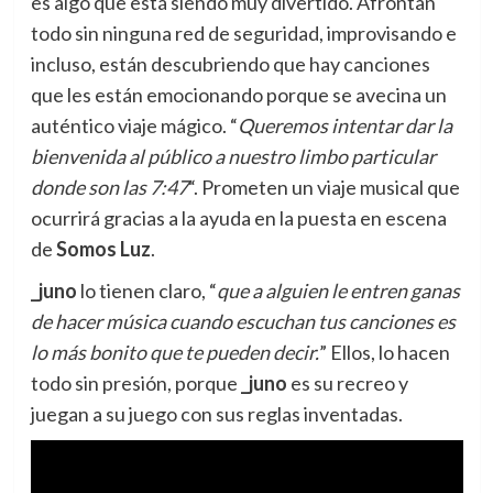
es algo que está siendo muy divertido. Afrontan
todo sin ninguna red de seguridad, improvisando e
incluso, están descubriendo que hay canciones
que les están emocionando porque se avecina un
auténtico viaje mágico. “
Queremos intentar dar la
bienvenida al público a nuestro limbo particular
donde son las 7:47
“. Prometen un viaje musical que
ocurrirá gracias a la ayuda en la puesta en escena
de
Somos Luz
.
_juno
lo tienen claro, “
que a alguien le entren ganas
de hacer música cuando escuchan tus canciones es
lo más bonito que te pueden decir.
” Ellos, lo hacen
todo sin presión, porque
_juno
es su recreo y
juegan a su juego con sus reglas inventadas.