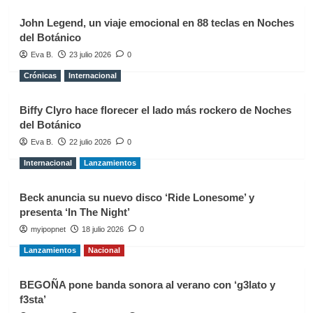
John Legend, un viaje emocional en 88 teclas en Noches
del Botánico
Eva B.
23 julio 2026
0
Crónicas
Internacional
Biffy Clyro hace florecer el lado más rockero de Noches
del Botánico
Eva B.
22 julio 2026
0
Internacional
Lanzamientos
Beck anuncia su nuevo disco ‘Ride Lonesome’ y
presenta ‘In The Night’
myipopnet
18 julio 2026
0
Lanzamientos
Nacional
BEGOÑA pone banda sonora al verano con ‘g3lato y
f3sta’