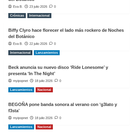
Eva B.
23 julio 2026
0
Crónicas
Internacional
Biffy Clyro hace florecer el lado más rockero de Noches
del Botánico
Eva B.
22 julio 2026
0
Internacional
Lanzamientos
Beck anuncia su nuevo disco ‘Ride Lonesome’ y
presenta ‘In The Night’
myipopnet
18 julio 2026
0
Lanzamientos
Nacional
BEGOÑA pone banda sonora al verano con ‘g3lato y
f3sta’
myipopnet
18 julio 2026
0
Lanzamientos
Nacional