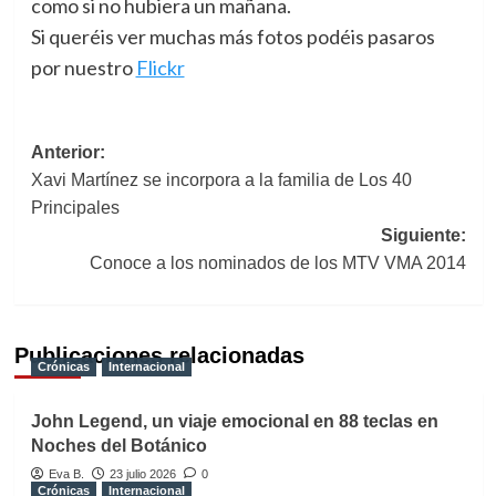
como si no hubiera un mañana.
Si queréis ver muchas más fotos podéis pasaros
por nuestro
Flickr
Navegación
Anterior:
Xavi Martínez se incorpora a la familia de Los 40
de
Principales
entradas
Siguiente:
Conoce a los nominados de los MTV VMA 2014
Publicaciones relacionadas
Crónicas
Internacional
John Legend, un viaje emocional en 88 teclas en
Noches del Botánico
Eva B.
23 julio 2026
0
Crónicas
Internacional