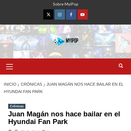
Saltar
Sobre MyiPop
al
contenido
Twitter
Instagram
Facebook
YouTube
Menú
primario
INICIO
CRÓNICAS
JUAN MAGÁN NOS HACE BAILAR EN EL
HYUNDAI FAN PARK
Crónicas
Juan Magán nos hace bailar en el
Hyundai Fan Park