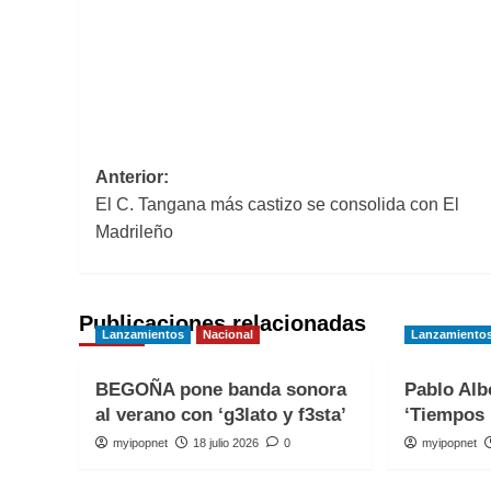
Navegación
Anterior:
El C. Tangana más castizo se consolida con El
de
Madrileño
entradas
Publicaciones relacionadas
Lanzamientos
Nacional
Lanzamiento
BEGOÑA pone banda sonora
Pablo Alb
al verano con ‘g3lato y f3sta’
‘Tiempos 
myipopnet
18 julio 2026
0
myipopnet