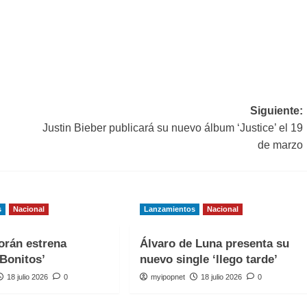
Siguiente:
Justin Bieber publicará su nuevo álbum ‘Justice’ el 19
de marzo
s
Nacional
Lanzamientos
Nacional
orán estrena
Álvaro de Luna presenta su
Bonitos’
nuevo single ‘llego tarde’
18 julio 2026
0
myipopnet
18 julio 2026
0