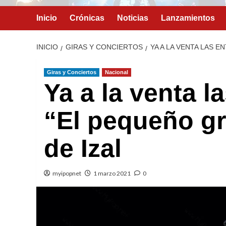
Inicio
Crónicas
Noticias
Lanzamientos
INICIO
GIRAS Y CONCIERTOS
YA A LA VENTA LAS E
Giras y Conciertos
Nacional
Ya a la venta l
“El pequeño gra
de Izal
myipopnet
1 marzo 2021
0