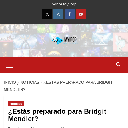
Saltar
Sobre MyiPop
al
contenido
Twitter
Instagram
Facebook
YouTube
Menú
primario
INICIO
NOTICIAS
¿ESTÁS PREPARADO PARA BRIDGIT
MENDLER?
Noticias
¿Estás preparado para Bridgit
Mendler?