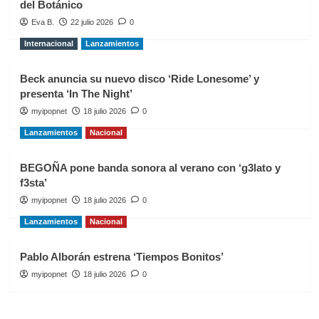
del Botánico
Eva B.
22 julio 2026
0
Internacional
Lanzamientos
Beck anuncia su nuevo disco ‘Ride Lonesome’ y
presenta ‘In The Night’
myipopnet
18 julio 2026
0
Lanzamientos
Nacional
BEGOÑA pone banda sonora al verano con ‘g3lato y
f3sta’
myipopnet
18 julio 2026
0
Lanzamientos
Nacional
Pablo Alborán estrena ‘Tiempos Bonitos’
myipopnet
18 julio 2026
0