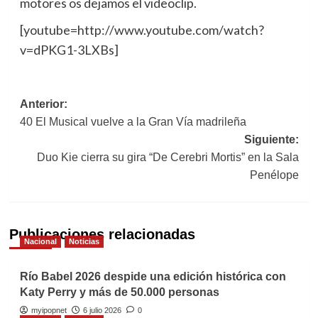
motores os dejamos el videoclip.
[youtube=http://www.youtube.com/watch?
v=dPKG1-3LXBs]
Navegación
Anterior:
40 El Musical vuelve a la Gran Vía madrileña
de
Siguiente:
entradas
Duo Kie cierra su gira “De Cerebri Mortis” en la Sala
Penélope
Publicaciones relacionadas
Nacional
Noticias
Río Babel 2026 despide una edición histórica con
Katy Perry y más de 50.000 personas
myipopnet
6 julio 2026
0