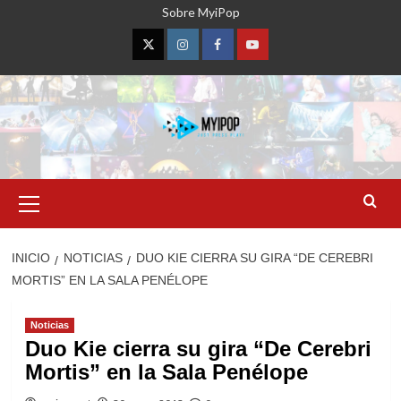
Saltar
Sobre MyiPop
al
contenido
Twitter
Instagram
Facebook
YouTube
Menú
primario
INICIO
NOTICIAS
DUO KIE CIERRA SU GIRA “DE CEREBRI
MORTIS” EN LA SALA PENÉLOPE
Noticias
Duo Kie cierra su gira “De Cerebri
Mortis” en la Sala Penélope