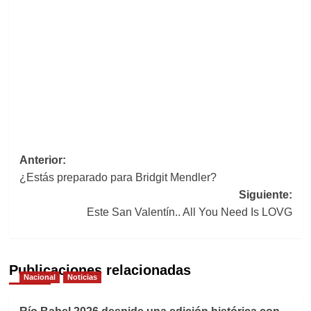
Navegación
Anterior:
¿Estás preparado para Bridgit Mendler?
de
Siguiente:
entradas
Este San Valentín.. All You Need Is LOVG
Publicaciones relacionadas
Nacional
Noticias