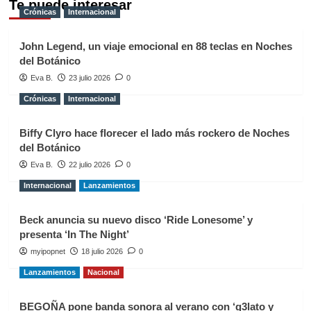
Te puede interesar
Crónicas
Internacional
John Legend, un viaje emocional en 88 teclas en Noches
del Botánico
Eva B.
23 julio 2026
0
Crónicas
Internacional
Biffy Clyro hace florecer el lado más rockero de Noches
del Botánico
Eva B.
22 julio 2026
0
Internacional
Lanzamientos
Beck anuncia su nuevo disco ‘Ride Lonesome’ y
presenta ‘In The Night’
myipopnet
18 julio 2026
0
Lanzamientos
Nacional
BEGOÑA pone banda sonora al verano con ‘g3lato y