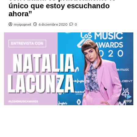
único que estoy escuchando
ahora”
myipopnet
6 diciembre 2020
0