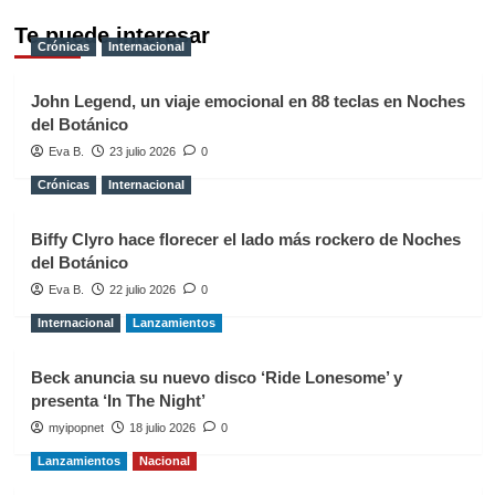
Te puede interesar
Crónicas
Internacional
John Legend, un viaje emocional en 88 teclas en Noches
del Botánico
Eva B.
23 julio 2026
0
Crónicas
Internacional
Biffy Clyro hace florecer el lado más rockero de Noches
del Botánico
Eva B.
22 julio 2026
0
Internacional
Lanzamientos
Beck anuncia su nuevo disco ‘Ride Lonesome’ y
presenta ‘In The Night’
myipopnet
18 julio 2026
0
Lanzamientos
Nacional