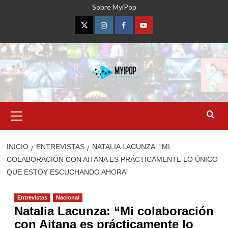
Saltar
Sobre MyiPop
al
contenido
Twitter
Instagram
Facebook
YouTube
Menú
primario
INICIO
ENTREVISTAS
NATALIA LACUNZA: “MI
COLABORACIÓN CON AITANA ES PRÁCTICAMENTE LO ÚNICO
QUE ESTOY ESCUCHANDO AHORA”
Entrevistas
Nacional
Natalia Lacunza: “Mi colaboración
con Aitana es prácticamente lo